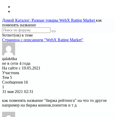
Домой
Каталог: Разные товары
WebX Rating Market
как
поменять название
9ответ(ов) в теме
Страница c описанием "WebX Rating Market"
qalaktika
не в сети 4 года
На сайте с 19.05.2021
Участник
Тем
5
Сообщения
16
1
31 мая 2021
02:31
как поменять название "биржа рейтинга" на что то другое
например на биржа коинов,поинтов и т д