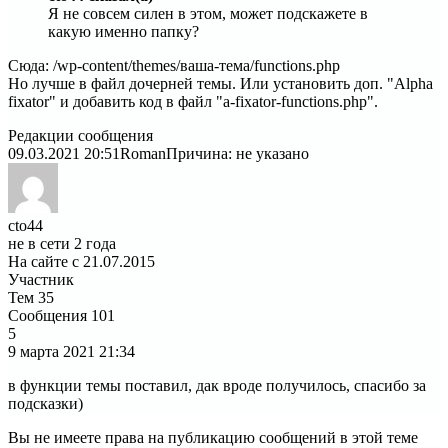
Я не совсем силен в этом, может подскажете в
какую именно папку?
Сюда: /wp-content/themes/ваша-тема/functions.php
Но лучше в файл дочерней темы. Или установить доп. "Alpha
fixator" и добавить код в файл "a-fixator-functions.php".
Редакции сообщения
09.03.2021 20:51
Roman
Причина: не указано
cto44
не в сети 2 года
На сайте с 21.07.2015
Участник
Тем
35
Сообщения
101
5
9 марта 2021
21:34
в функции темы поставил, дак вроде получилось, спасибо за
подсказки)
Вы не имеете права на публикацию сообщений в этой теме