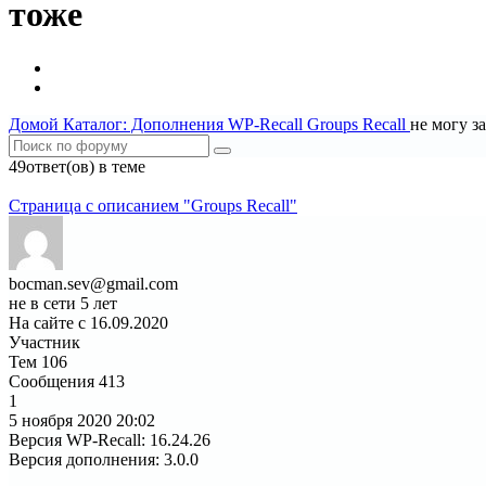
тоже
Домой
Каталог: Дополнения WP-Recall
Groups Recall
не могу з
49ответ(ов) в теме
1
2
Страница c описанием "Groups Recall"
bocman.sev@gmail.com
не в сети 5 лет
На сайте с 16.09.2020
Участник
Тем
106
Сообщения
413
1
5 ноября 2020
20:02
Версия WP-Recall
:
16.24.26
Версия дополнения
:
3.0.0