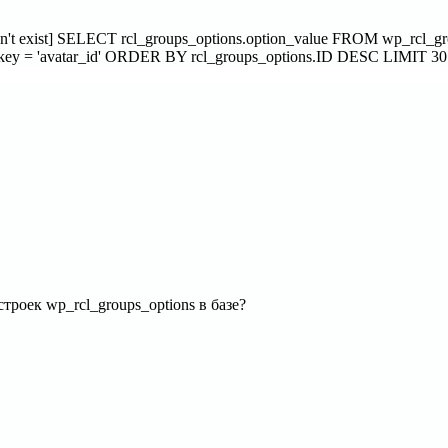
sn't exist] SELECT rcl_groups_options.option_value FROM wp_rcl_
on_key = 'avatar_id' ORDER BY rcl_groups_options.ID DESC LIMIT 30
троек wp_rcl_groups_options в базе?