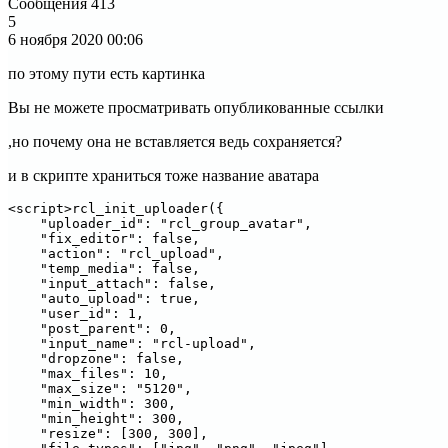
Сообщения
413
5
6 ноября 2020
00:06
по этому пути есть картинка
Вы не можете просматривать опубликованные ссылки
,но почему она не вставляется ведь сохраняется?
и в скрипте храниться тоже название аватара
<script>rcl_init_uploader({

    "uploader_id": "rcl_group_avatar",

    "fix_editor": false,

    "action": "rcl_upload",

    "temp_media": false,

    "input_attach": false,

    "auto_upload": true,

    "user_id": 1,

    "post_parent": 0,

    "input_name": "rcl-upload",

    "dropzone": false,

    "max_files": 10,

    "max_size": "5120",

    "min_width": 300,

    "min_height": 300,

    "resize": [300, 300],
