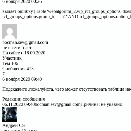
6 ноября 2020
00:26
выдает ошибку [Table 'webalgoritm_2.wp_rcl_groups_options' doe
rcl_groups_options.group_id = '51' AND rcl_groups_options.opti
bocman.sev@gmail.com
не в сети 5 лет
На сайте с 16.09.2020
Участник
Тем
106
Сообщения
413
7
6 ноября 2020
09:40
Подскажите ,пожалуйста, чего может отсутствовать таблица нас
Редакции сообщения
06.11.2020 09:40
bocman.sev@gmail.com
Причина: не указано
Андрей CS
не в сети 15 часов