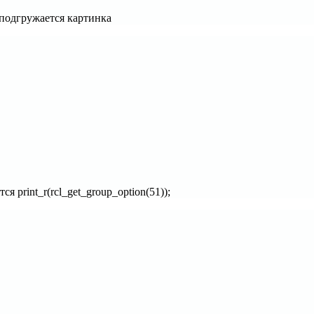
 подгружается картинка
 print_r(rcl_get_group_option(51));