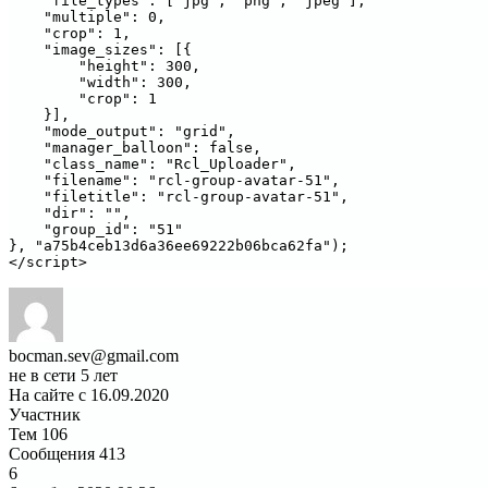
    "file_types": ["jpg", "png", "jpeg"],

    "multiple": 0,

    "crop": 1,

    "image_sizes": [{

        "height": 300,

        "width": 300,

        "crop": 1

    }],

    "mode_output": "grid",

    "manager_balloon": false,

    "class_name": "Rcl_Uploader",

    "filename": "rcl-group-avatar-51",

    "filetitle": "rcl-group-avatar-51",

    "dir": "",

    "group_id": "51"

}, "a75b4ceb13d6a36ee69222b06bca62fa");

</script>
bocman.sev@gmail.com
не в сети 5 лет
На сайте с 16.09.2020
Участник
Тем
106
Сообщения
413
6