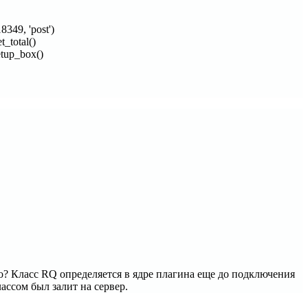
8349, 'post')
_total()
etup_box()
то? Класс RQ определяется в ядре плагина еще до подключения
ассом был залит на сервер.