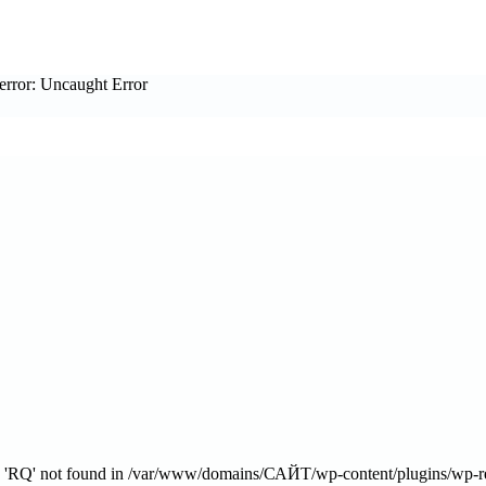
error: Uncaught Error
s 'RQ' not found in /var/www/domains/САЙТ/wp-content/plugins/wp-rec