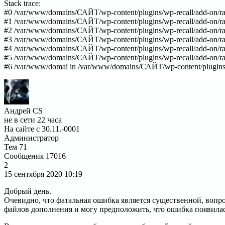
Stack trace:
#0 /var/www/domains/САЙТ/wp-content/plugins/wp-recall/add-on/rati
#1 /var/www/domains/САЙТ/wp-content/plugins/wp-recall/add-on/rating
#2 /var/www/domains/САЙТ/wp-content/plugins/wp-recall/add-on/ratin
#3 /var/www/domains/САЙТ/wp-content/plugins/wp-recall/add-on/rati
#4 /var/www/domains/САЙТ/wp-content/plugins/wp-recall/add-on/ra
#5 /var/www/domains/САЙТ/wp-content/plugins/wp-recall/add-on/rati
#6 /var/www/domai in /var/www/domains/САЙТ/wp-content/plugins/wp
Андрей CS
не в сети 22 часа
На сайте с 30.11.-0001
Администратор
Тем
71
Сообщения
17016
2
15 сентября 2020
10:19
Добрый день.
Очевидно, что фатальная ошибка является существенной, вопро
файлов дополнения и могу предположить, что ошибка появилась 