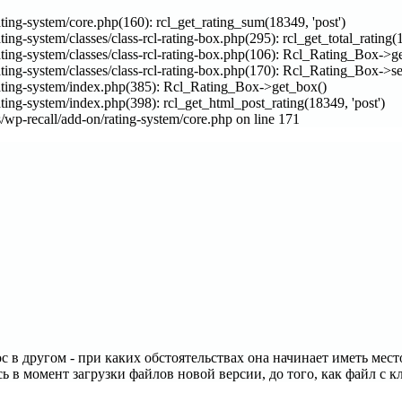
ng-system/core.php(160): rcl_get_rating_sum(18349, 'post')
-system/classes/class-rcl-rating-box.php(295): rcl_get_total_rating(1
g-system/classes/class-rcl-rating-box.php(106): Rcl_Rating_Box->get
ng-system/classes/class-rcl-rating-box.php(170): Rcl_Rating_Box->s
ting-system/index.php(385): Rcl_Rating_Box->get_box()
ng-system/index.php(398): rcl_get_html_post_rating(18349, 'post')
-recall/add-on/rating-system/core.php on line 171
с в другом - при каких обстоятельствах она начинает иметь мес
в момент загрузки файлов новой версии, до того, как файл с кл