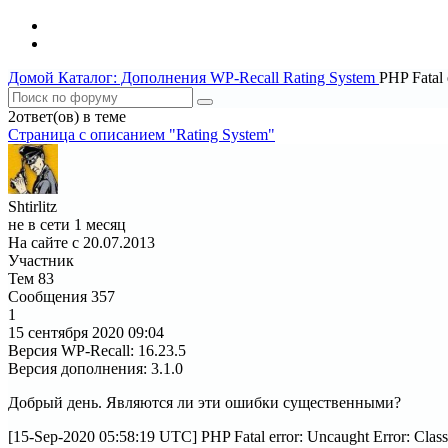
Домой
Каталог: Дополнения WP-Recall
Rating System
PHP Fatal 
2ответ(ов) в теме
Страница c описанием "Rating System"
Shtirlitz
не в сети 1 месяц
На сайте с 20.07.2013
Участник
Тем
83
Сообщения
357
1
15 сентября 2020
09:04
Версия WP-Recall
:
16.23.5
Версия дополнения
:
3.1.0
Добрый день. Являются ли эти ошибки существенными?
[15-Sep-2020 05:58:19 UTC] PHP Fatal error: Uncaught Error: Clas