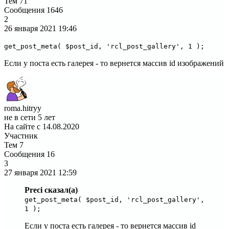
Тем
71
Сообщения
1646
2
26 января 2021
19:46
get_post_meta( $post_id, 'rcl_post_gallery', 1 );
Если у поста есть галерея - то вернется массив id изображений
roma.hitryy
не в сети 5 лет
На сайте с 14.08.2020
Участник
Тем
7
Сообщения
16
3
27 января 2021
12:59
Preci сказал(а)
get_post_meta( $post_id, 'rcl_post_gallery',
1 );
Если у поста есть галерея - то вернется массив id