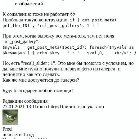
изображений
К сожалению тоже не работает 🙁
Пробовал такую конструкцию:
if ( get_post_meta(
get_the_ID(), 'rcl_post_gallery', 1 ) )
При этом, когда вывожу все мета-поля, там нет поля
"rcl_post_gallery".
$myvals = get_post_meta($post_id); foreach($myvals as
$key=>$val) { echo $key . ' : ' . $val[0] . '<br/>'; }
Но, есть "recall_slider : 1". Это мне бы помогло с условием, но
дальше мне нужно получить первую фото из галереи, и
непонятно как это сделать.
Как же мне достучаться до галереи?
Буду благодарен любой помощи!
Редакции сообщения
27.01.2021 13:11
roma.hitryy
Причина: не указано
Preci
не в сети 1 год