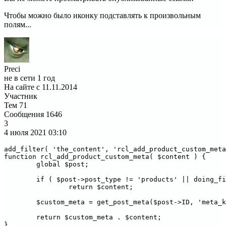
Чтобы можно было иконку подставлять к произвольным
полям...
Preci
не в сети 1 год
На сайте с 11.11.2014
Участник
Тем
71
Сообщения
1646
3
4 июля 2021
03:10
add_filter( 'the_content', 'rcl_add_product_custom_meta
function rcl_add_product_custom_meta( $content ) {

	global $post;

	if ( $post->post_type != 'products' || doing_filter( 'get_the_excerpt' ) )

		return $content;

	$custom_meta = get_post_meta($post->ID, 'meta_key', true);

	return $custom_meta . $content;
