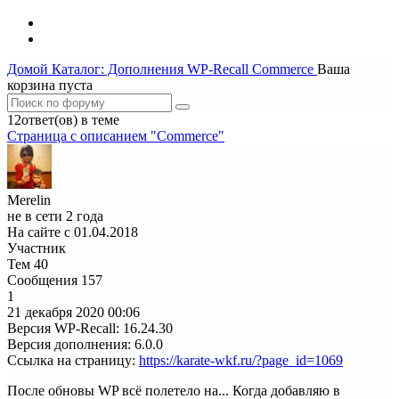
Домой
Каталог: Дополнения WP-Recall
Commerce
Ваша
корзина пуста
12ответ(ов) в теме
Страница c описанием "Commerce"
Merelin
не в сети 2 года
На сайте с 01.04.2018
Участник
Тем
40
Сообщения
157
1
21 декабря 2020
00:06
Версия WP-Recall
:
16.24.30
Версия дополнения
:
6.0.0
Ссылка на страницу
:
https://karate-wkf.ru/?page_id=1069
После обновы WP всё полетело на... Когда добавляю в