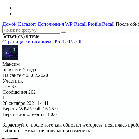
Домой
Каталог: Дополнения WP-Recall
Profile Recall
После обно
5ответ(ов) в теме
Страница c описанием "Profile Recall"
Максим
не в сети 2 года
На сайте с 03.02.2020
Участник
Тем
98
Сообщения
262
1
28 октября 2021
14:41
Версия WP-Recall
:
16.25.9
Версия дополнения
:
3.0.0
Здраствуйте, после того как обновил wordpress, появилась про
кабинета. Никак не получается изменить.