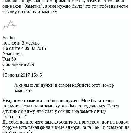
вывода в шорткоде я это применим т.к. у заметок заголовок
одинаков "Заметка", а мне нужно было что-то чтобы вывести
ссылку на полную заметку
Vadim
не в сети 3 месяца
На сайте с 09.02.2015
Участник
Тем
50
Сообщения
229
3
15 июня 2017
15:45
А сильно ли нужен в самом кабинете этот номер
заметки?
Неа, номер заметки вообще не нужен. Мне бы хотелось
получить ссылку на заметку, чтобы ею поделиться. Через
админку я вижу, что слаг у ссылки на заметку вида
"zametka-..."
Да собственно, чего далеко ходить за примером: вот на новом
форуме есть такая фича в виде анкора "fa fa-link" и ссылкой на
сообщение. 🙂