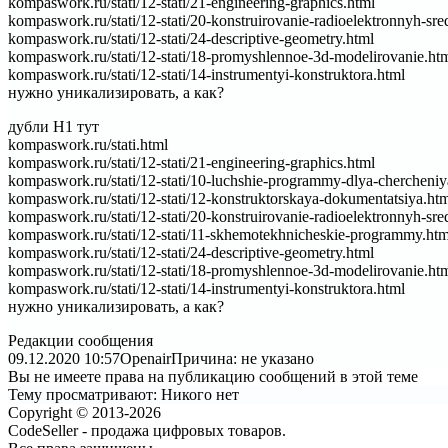
kompaswork.ru/stati/12-stati/21-engineering-graphics.html
kompaswork.ru/stati/12-stati/20-konstruirovanie-radioelektronnyh-sre
kompaswork.ru/stati/12-stati/24-descriptive-geometry.html
kompaswork.ru/stati/12-stati/18-promyshlennoe-3d-modelirovanie.ht
kompaswork.ru/stati/12-stati/14-instrumentyi-konstruktora.html
нужно уникализировать, а как?
дубли Н1 тут
kompaswork.ru/stati.html
kompaswork.ru/stati/12-stati/21-engineering-graphics.html
kompaswork.ru/stati/12-stati/10-luchshie-programmy-dlya-chercheniy
kompaswork.ru/stati/12-stati/12-konstruktorskaya-dokumentatsiya.ht
kompaswork.ru/stati/12-stati/20-konstruirovanie-radioelektronnyh-sre
kompaswork.ru/stati/12-stati/11-skhemotekhnicheskie-programmy.htm
kompaswork.ru/stati/12-stati/24-descriptive-geometry.html
kompaswork.ru/stati/12-stati/18-promyshlennoe-3d-modelirovanie.ht
kompaswork.ru/stati/12-stati/14-instrumentyi-konstruktora.html
нужно уникализировать, а как?
Редакции сообщения
09.12.2020 10:57
Openair
Причина: не указано
Вы не имеете права на публикацию сообщений в этой теме
Тему просматривают:
Никого нет
Copyright © 2013-2026
CodeSeller - продажа цифровых товаров.