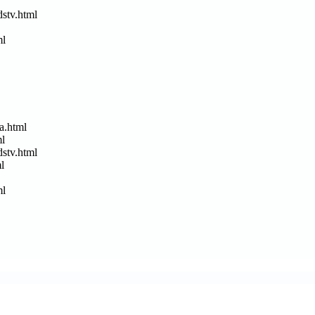
dstv.html
ml
a.html
ml
dstv.html
l
ml