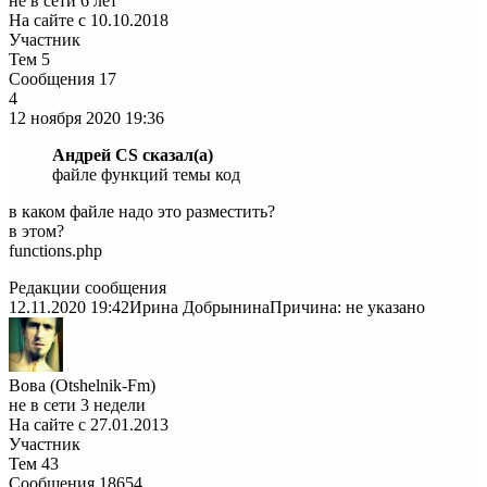
не в сети 6 лет
На сайте с 10.10.2018
Участник
Тем
5
Сообщения
17
4
12 ноября 2020
19:36
Андрей CS сказал(а)
файле функций темы код
в каком файле надо это разместить?
в этом?
functions.php
Редакции сообщения
12.11.2020 19:42
Ирина Добрынина
Причина: не указано
Вова (Otshelnik-Fm)
не в сети 3 недели
На сайте с 27.01.2013
Участник
Тем
43
Сообщения
18654