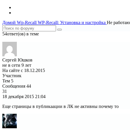
Домой
Wp-Recall
WP-Recall: Установка и настройка
Не работаю
54ответ(ов) в теме
1
2
Сергей Юшков
не в сети 9 лет
На сайте с 18.12.2015
Участник
Тем
5
Сообщения
44
31
18 декабря 2015
21:04
Еще страницы в публикаации в ЛК не активны почему то