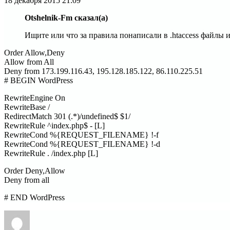
18 декабря 2015
21:09
Otshelnik-Fm сказал(а)
Ищите или что за правила понаписали в .htaccess файлы 
Order Allow,Deny
Allow from All
Deny from 173.199.116.43, 195.128.185.122, 86.110.225.51
# BEGIN WordPress
RewriteEngine On
RewriteBase /
RedirectMatch 301 (.*)/undefined$ $1/
RewriteRule ^index.php$ - [L]
RewriteCond %{REQUEST_FILENAME} !-f
RewriteCond %{REQUEST_FILENAME} !-d
RewriteRule . /index.php [L]
Order Deny,Allow
Deny from all
# END WordPress