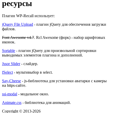
ресурсы
Плагин WP-Recall использует:
jQuery File Upload
- плагин jQuery для обеспечения загрузки
файлов.
Font Awesome v4.7
. Rcl Awesome (форк) - набор шрифтовых
иконок.
Sortable
- плагин jQuery для произвольной сортировки
выводимых элементов плагина и дополнений.
Jssor Slider
- слайдер.
fSelect
- мультивыбор в select.
Say-Cheese
- js-библиотека для установки аватарки с камеры
на https-сайте.
ssi-modal
- модальное окно.
Animate.css
- библиотека для анимаций.
Copyright © 2013-2026