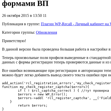
формами ВП
26 октября 2015 в 13:50
11
Публикация в группе
:
Плагин WP-Recall - Личный кабинет на 
Категории группы:
Обновления
Приветствую!
В данной версии была проведена большая работа в настройке 
Теперь произвольные поля профиля выведенные в стандартной 
данных с формы регистрации теперь проверяются данные и из п
Все ошибки возникающие при регистрации и авторизации тепер
можно будет легко добавить вывод своего текста ошибки при не
add_action('rcl_registration_errors','my_check_register
function my_check_register_captcha($errors){

	if ( ! $rcl_captcha_correct ) { //тут проверка

        $errors = new WP_Error();

        $errors->add( 'rcl_register_captcha', __('Field
    }

	return $errors;

}