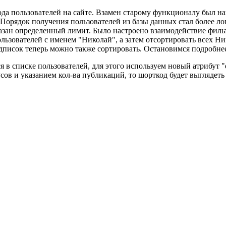
а пользователей на сайте. Взамен старому функционалу был нап
t. Порядок получения пользователей из базы данных стал более 
азан определенный лимит. Было настроено взаимодействие филь
пользователей с именем "Николай", а затем отсортировать всех Н
исок теперь можно также сортировать. Остановимся подробнее н
я в списке пользователей, для этого используем новый атрибут 
сов и указанием кол-ва публикаций, то шорткод будет выглядеть 