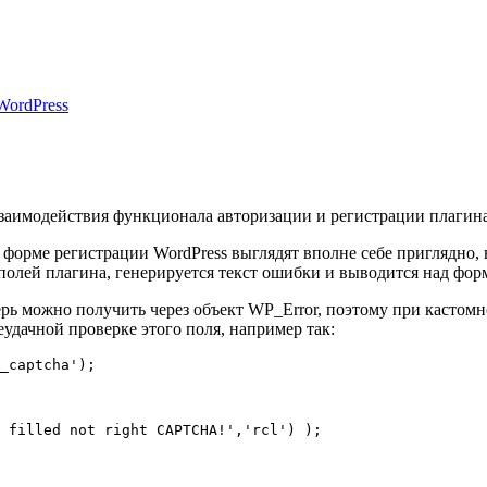
WordPress
взаимодействия функционала авторизации и регистрации плагина
форме регистрации WordPress выглядят вполне себе приглядно,
олей плагина, генерируется текст ошибки и выводится над форм
ь можно получить через объект WP_Error, поэтому при кастомно
удачной проверке этого поля, например так:
_captcha');

 filled not right CAPTCHA!','rcl') );
