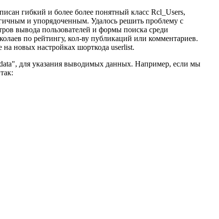
исан гибкий и более более понятный класс Rcl_Users,
логичным и упорядоченным. Удалось решить проблему с
тров вывода пользователей и формы поиска среди
иколаев по рейтингу, кол-ву публикаций или комментариев.
а новых настройках шорткода userlist.
"data", для указания выводимых данных. Например, если мы
так: