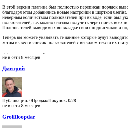
В этой версии плагина был полностью переписан порядок вывод
благодаря этом добавились новые настройки в шорткод userlis
неверным количеством пользователей при выводе, если был ук
пользователей, т.е. можно сначала получить через поиск всех 
Пользователей выводимых во вкладке своих подписчиков и подп
Теперь вы можете указывать те данные которые будут выводитс
хотим вывести список пользователей с выводом текста их стату
...
...
1
11
12
13
14
15
16
17
18
19
4202
не в сети 8 месяцев
Дмитрий
Публикации: 0
Продаж/Покупок: 0/28
не в сети 8 месяцев
Grolffloopdar