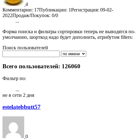
4
Комментарии: 17
Публикации: 1
Регистрация: 09-02-
2022
Продаж/Покупок: 0/0
...
1
2
3
4
5
6
4202
Форма поиска и фильтры сортировки теперь не выводятся по-
умолчанию, шорткод надо будет дополнить, атрибутом filters:
Поиск пользователей
Поиск
Всего пользователей: 126060
Фильтр по:
Активности
Публикациям
Комментарии
Регистрация
Рейтингу
...
1
2
3
4
5
6
4202
не в сети 2 дня
estelatebbutt57
0