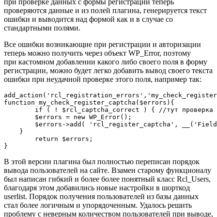
при проверке данных с формы регистрации теперь
проверяются данные и из полей плагина, генерируется текст
ошибки и выводится над формой как и в случае со
стандартными полями.
Все ошибки возникающие при регистрации и авторизации
теперь можно получить через объект WP_Error, поэтому
при кастомном добавлении какого либо своего поля в форму
регистрации, можно будет легко добавить вывод своего текста
ошибки при неудачной проверке этого поля, например так:
add_action('rcl_registration_errors','my_check_register
function my_check_register_captcha($errors){

	if ( ! $rcl_captcha_correct ) { //тут проверка

        $errors = new WP_Error();

        $errors->add( 'rcl_register_captcha', __('Field
    }

	return $errors;

}
В этой версии плагина был полностью переписан порядок
вывода пользователей на сайте. Взамен старому функционалу
был написан гибкий и более более понятный класс Rcl_Users,
благодаря этом добавились новые настройки в шорткод
userlist. Порядок получения пользователей из базы данных
стал более логичным и упорядоченным. Удалось решить
проблему с неверным количеством пользователей при выводе,