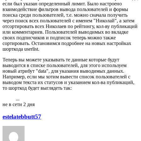
если был указан определенный лимит. Было настроено
взаимодействие фильтров вывода пользователей и формы
поиска среди пользователей, т.е. можно сначала получить
через поиск всех пользователей с именем "Николай", а затем
отсортировать всех Николаев по рейтингу, кол-ву публикаций
или комментариев. Пользователей выводимых во вкладке
своих подписчиков и подписок теперь можно также
сортировать. Остановимся подробнее на новых настройках
шорткода userlist.
Теперь вы можете указывать те данные которые будут
выводится в списке пользователей, для этого используем
новый атрибут "data", для указания выводимых данных.
Например, если мы хотим вывести список пользователей с
выводом текста их статусов и указанием кол-ва публикаций,
то шорткод будет выглядеть так:
...
1
2
3
4
5
6
4202
не в сети 2 дня
estelatebbutt57