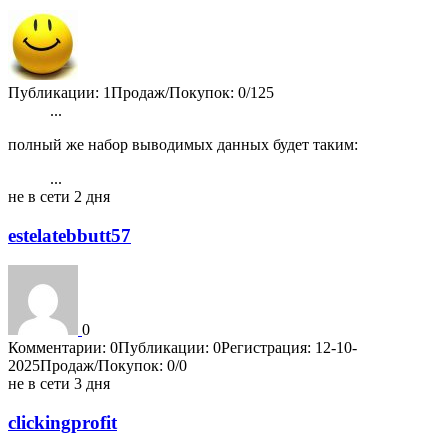
Публикации: 1
Продаж/Покупок: 0/125
...
1
2
3
4
5
6
4202
полный же набор выводимых данных будет таким:
...
1
2
3
4
5
6
4202
не в сети 2 дня
estelatebbutt57
0
Комментарии: 0
Публикации: 0
Регистрация: 12-10-
2025
Продаж/Покупок: 0/0
не в сети 3 дня
clickingprofit