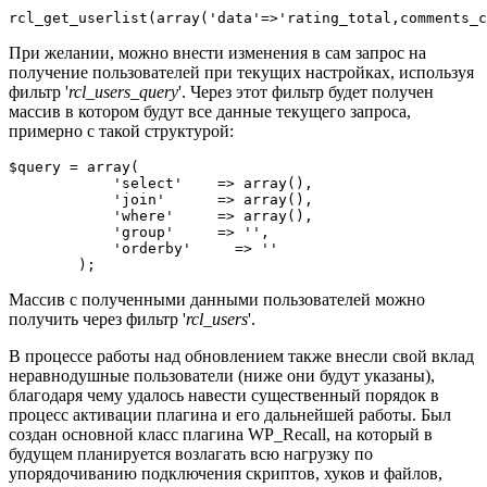
rcl_get_userlist(array('data'=>'rating_total,comments_c
При желании, можно внести изменения в сам запрос на
получение пользователей при текущих настройках, используя
фильтр '
rcl_users_query
'. Через этот фильтр будет получен
массив в котором будут все данные текущего запроса,
примерно с такой структурой:
$query = array(

            'select'    => array(),

            'join'      => array(),

            'where'     => array(),

            'group'     => '',

            'orderby'     => ''

        );
Массив с полученными данными пользователей можно
получить через фильтр '
rcl_users
'.
В процессе работы над обновлением также внесли свой вклад
неравнодушные пользователи (ниже они будут указаны),
благодаря чему удалось навести существенный порядок в
процесс активации плагина и его дальнейшей работы. Был
создан основной класс плагина WP_Recall, на который в
будущем планируется возлагать всю нагрузку по
упорядочиванию подключения скриптов, хуков и файлов,