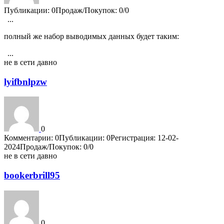
Публикации: 0
Продаж/Покупок: 0/0
...
1
4198
4199
4200
4201
4202
полный же набор выводимых данных будет таким:
...
1
4198
4199
4200
4201
4202
не в сети давно
lyifbnlpzw
0
Комментарии: 0
Публикации: 0
Регистрация: 12-02-
2024
Продаж/Покупок: 0/0
не в сети давно
bookerbrill95
0