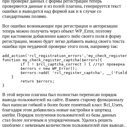
при проверке данных с формы регистрации теперь
проверяются данные и из полей плагина, генерируется текст
ошибки и выводится над формой как и в случае со
стандартными полями.
Все ошибки возникающие при регистрации и авторизации
теперь можно получить через объект WP_Error, поэтому
при кастомном добавлении какого либо своего поля в форму
регистрации, можно будет легко добавить вывод своего текста
ошибки при неудачной проверке этого поля, например так:
add_action('rcl_registration_errors','my_check_register
function my_check_register_captcha($errors){

	if ( ! $rcl_captcha_correct ) { //тут проверка

        $errors = new WP_Error();

        $errors->add( 'rcl_register_captcha', __('Field
    }

	return $errors;

}
В этой версии плагина был полностью переписан порядок
вывода пользователей на сайте. Взамен старому функционалу
был написан гибкий и более более понятный класс Rcl_Users,
благодаря этом добавились новые настройки в шорткод
userlist. Порядок получения пользователей из базы данных
стал более логичным и упорядоченным. Удалось решить
проблему с неверным количеством пользователей при выводе,