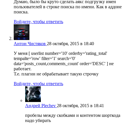
Думаю, было бы круто сделать аякс подгрузку имен
пользователей в строке поиска по имени. Как в аддоне
поиска.
Войдите, чтобы ответить
Антон Чистяков
28 октября, 2015 в 18:40
У меня [ userlist number='10' orderby='rating_total'
tempalte='row' filter='1' search='0'
data='posts_count,comments_count' order='DESC' ] не
работает.
Т.е. плагин не обрабатывает такую строчку
Войдите, чтобы ответить
Андрей Plechev
28 октября, 2015 в 18:41
пробелы между скобками и контентом шорткода
надо убирать