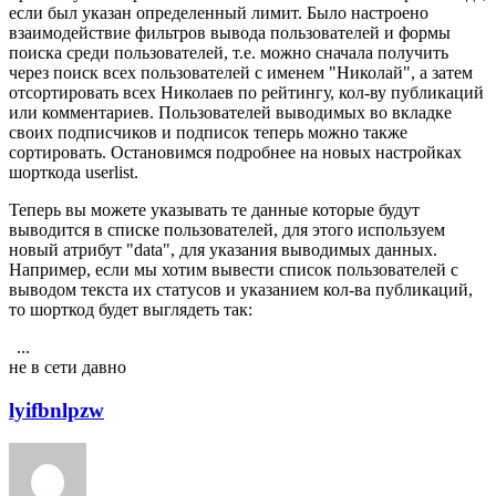
если был указан определенный лимит. Было настроено
взаимодействие фильтров вывода пользователей и формы
поиска среди пользователей, т.е. можно сначала получить
через поиск всех пользователей с именем "Николай", а затем
отсортировать всех Николаев по рейтингу, кол-ву публикаций
или комментариев. Пользователей выводимых во вкладке
своих подписчиков и подписок теперь можно также
сортировать. Остановимся подробнее на новых настройках
шорткода userlist.
Теперь вы можете указывать те данные которые будут
выводится в списке пользователей, для этого используем
новый атрибут "data", для указания выводимых данных.
Например, если мы хотим вывести список пользователей с
выводом текста их статусов и указанием кол-ва публикаций,
то шорткод будет выглядеть так:
...
1
4198
4199
4200
4201
4202
не в сети давно
lyifbnlpzw