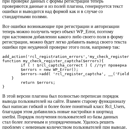
при проверке данных с формы регистрации теперь
проверяются данные и из полей плагина, генерируется текст
ошибки и выводится над формой как и в случае со
стандартными полями.
Все ошибки возникающие при регистрации и авторизации
теперь можно получить через объект WP_Error, поэтому
при кастомном добавлении какого либо своего поля в форму
регистрации, можно будет легко добавить вывод своего текста
ошибки при неудачной проверке этого поля, например так:
add_action('rcl_registration_errors','my_check_register
function my_check_register_captcha($errors){

	if ( ! $rcl_captcha_correct ) { //тут проверка

        $errors = new WP_Error();

        $errors->add( 'rcl_register_captcha', __('Field
    }

	return $errors;

}
В этой версии плагина был полностью переписан порядок
вывода пользователей на сайте. Взамен старому функционалу
был написан гибкий и более более понятный класс Rcl_Users,
благодаря этом добавились новые настройки в шорткод
userlist. Порядок получения пользователей из базы данных
стал более логичным и упорядоченным. Удалось решить
проблему с неверным количеством пользователей при выводе,