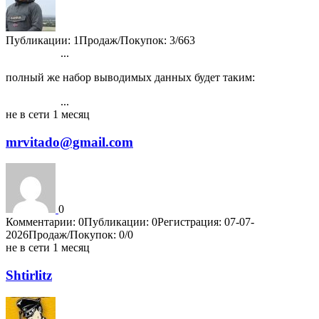
Публикации: 1
Продаж/Покупок: 3/663
...
1
2
3
4
5
6
7
8
9
10
4202
полный же набор выводимых данных будет таким:
...
1
2
3
4
5
6
7
8
9
10
4202
не в сети 1 месяц
mrvitado@gmail.com
0
Комментарии: 0
Публикации: 0
Регистрация: 07-07-
2026
Продаж/Покупок: 0/0
не в сети 1 месяц
Shtirlitz