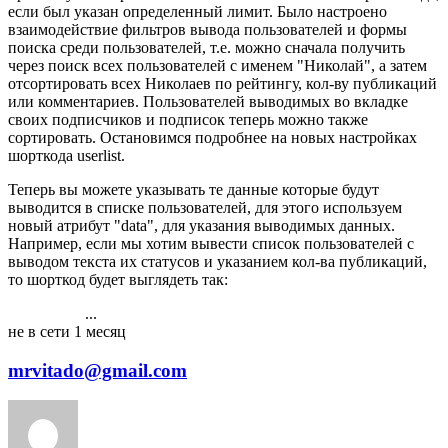
если был указан определенный лимит. Было настроено
взаимодействие фильтров вывода пользователей и формы
поиска среди пользователей, т.е. можно сначала получить
через поиск всех пользователей с именем "Николай", а затем
отсортировать всех Николаев по рейтингу, кол-ву публикаций
или комментариев. Пользователей выводимых во вкладке
своих подписчиков и подписок теперь можно также
сортировать. Остановимся подробнее на новых настройках
шорткода userlist.
Теперь вы можете указывать те данные которые будут
выводится в списке пользователей, для этого используем
новый атрибут "data", для указания выводимых данных.
Например, если мы хотим вывести список пользователей с
выводом текста их статусов и указанием кол-ва публикаций,
то шорткод будет выглядеть так:
...
1
2
3
4
5
6
7
8
9
10
4202
не в сети 1 месяц
mrvitado@gmail.com