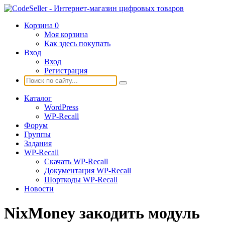
Корзина
0
Моя корзина
Как здесь покупать
Вход
Вход
Регистрация
Каталог
WordPress
WP-Recall
Форум
Группы
Задания
WP-Recall
Скачать WP-Recall
Документация WP-Recall
Шорткоды WP-Recall
Новости
NixMoney закодить модуль