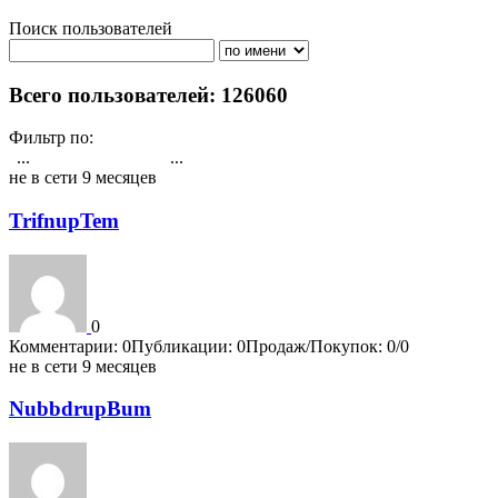
Поиск пользователей
Поиск
Всего пользователей: 126060
Фильтр по:
Активности
Публикациям
Комментарии
Регистрация
Рейтин
...
...
1
14
15
16
17
18
19
20
21
22
4202
не в сети 9 месяцев
TrifnupTem
0
Комментарии: 0
Публикации: 0
Продаж/Покупок: 0/0
не в сети 9 месяцев
NubbdrupBum