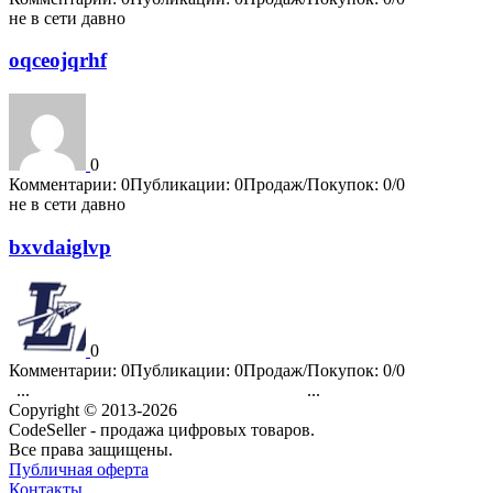
не в сети давно
oqceojqrhf
0
Комментарии: 0
Публикации: 0
Продаж/Покупок: 0/0
не в сети давно
bxvdaiglvp
0
Комментарии: 0
Публикации: 0
Продаж/Покупок: 0/0
...
...
1
3495
3496
3497
3498
3499
3500
3501
3502
3503
4202
Copyright © 2013-2026
CodeSeller - продажа цифровых товаров.
Все права защищены.
Публичная оферта
Контакты