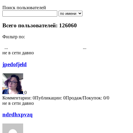
Поиск пользователей
Поиск
Всего пользователей: 126060
Фильтр по:
Активности
Публикациям
Комментарии
Регистрация
Рейтингу
...
...
1
3495
3496
3497
3498
3499
3500
3501
3502
3503
4202
не в сети давно
jpedofjeld
0
Комментарии: 0
Публикации: 0
Продаж/Покупок: 0/0
не в сети давно
ndrdhxpvzq