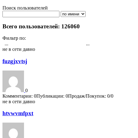
Поиск пользователей
Поиск
Всего пользователей: 126060
Фильтр по:
Активности
Публикациям
Комментарии
Регистрация
Рейтин
...
...
1
3565
3566
3567
3568
3569
3570
3571
3572
3573
4202
не в сети давно
fuzgjxvtsj
0
Комментарии: 0
Публикации: 0
Продаж/Покупок: 0/0
не в сети давно
htvwvmfpxt