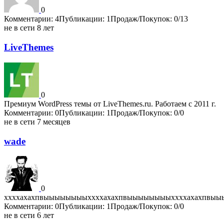
0
Комментарии: 4
Публикации: 1
Продаж/Покупок: 0/13
не в сети 8 лет
LiveThemes
0
Премиум WordPress темы от LiveThemes.ru. Работаем с 2011 г.
Комментарии: 0
Публикации: 1
Продаж/Покупок: 0/0
не в сети 7 месяцев
wade
0
ххххахахпвыыыыыыыыххххахахпвыыыыыыыыххххахахпвы
Комментарии: 0
Публикации: 1
Продаж/Покупок: 0/0
не в сети 6 лет