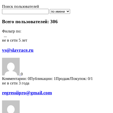
Поиск пользователей
Поиск
Всего пользователей: 306
Фильтр по:
Активности
Публикациям
Комментарии
Регистрация
Рейтин
...
1
3
4
5
6
7
8
9
10
11
не в сети 5 лет
vs@slavrace.ru
0
Комментарии: 0
Публикации: 1
Продаж/Покупок: 0/1
не в сети 3 года
regressiipro@gmail.com