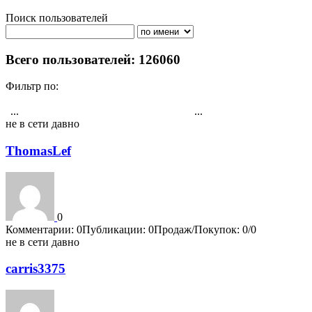
Поиск пользователей
Поиск
Всего пользователей: 126060
Фильтр по:
Активности
Публикациям
Комментарии
Регистрация
Рейтингу
...
...
1
3522
3523
3524
3525
3526
3527
3528
3529
3530
4202
не в сети давно
ThomasLef
0
Комментарии: 0
Публикации: 0
Продаж/Покупок: 0/0
не в сети давно
carris3375