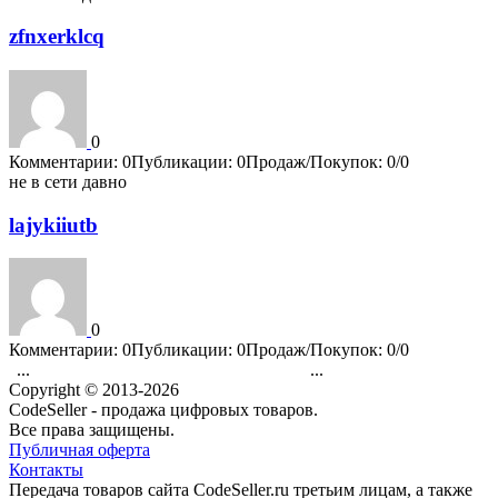
zfnxerklcq
0
Комментарии: 0
Публикации: 0
Продаж/Покупок: 0/0
не в сети давно
lajykiiutb
0
Комментарии: 0
Публикации: 0
Продаж/Покупок: 0/0
...
...
1
3522
3523
3524
3525
3526
3527
3528
3529
3530
4202
Copyright © 2013-2026
CodeSeller - продажа цифровых товаров.
Все права защищены.
Публичная оферта
Контакты
Передача товаров сайта CodeSeller.ru третьим лицам, а также