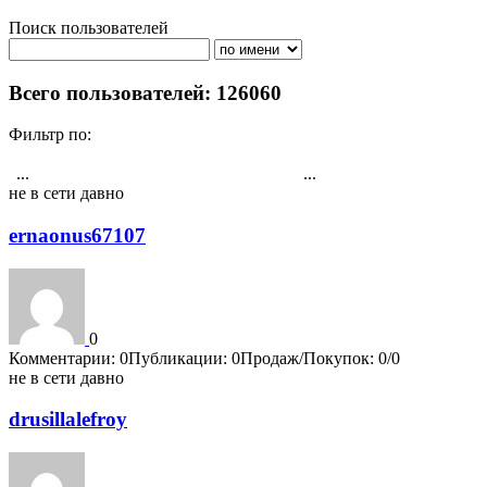
Поиск пользователей
Поиск
Всего пользователей: 126060
Фильтр по:
Активности
Публикациям
Комментарии
Регистрация
Рейтингу
...
...
1
3526
3527
3528
3529
3530
3531
3532
3533
3534
4202
не в сети давно
ernaonus67107
0
Комментарии: 0
Публикации: 0
Продаж/Покупок: 0/0
не в сети давно
drusillalefroy