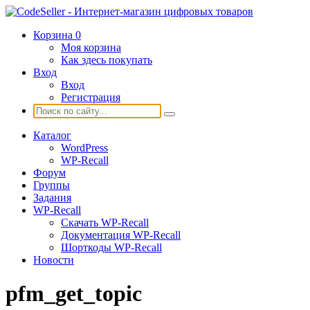
Корзина
0
Моя корзина
Как здесь покупать
Вход
Вход
Регистрация
Каталог
WordPress
WP-Recall
Форум
Группы
Задания
WP-Recall
Скачать WP-Recall
Документация WP-Recall
Шорткоды WP-Recall
Новости
pfm_get_topic