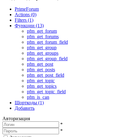
PrimeForum
Actions (0)
Filters (1)
Функции (13)
pfm_get_forum
pfm_get_forums
pfm_get_forum_field
pfm_get_group
pfm_get_groups
pfm_get_group_field
pfm_get_post
pfm_get_posts
pfm_get_post_field
pfm_get_topic
pfm_get_topics
pfm_get_topic_field
pfm_is_can
Шорткоды (1)
Добавить
Авторизация
*
*