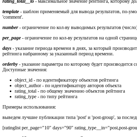
rating_total__to
- максимальное значение рейтинга, которому д
template
- шаблон применяемый для вывода результатов, по-умо
'comment'.
number
- ограничение по кол-ву выводимых результатов (число)
per_page
- ограничение по кол-ву результатов на одной страниц
days
- указание периода времени в днях, за который производи
рейтинга набранному за указанный период времени.
orderby
- указание параметра по которому будет производится 
Доступные значения:
object_id - по идентификатору объектов рейтинга
object_author - по идентификатору авторов объекта
rating_total - по общему значению объектов рейтинга
rating_type - по типу рейтинга
Примеры использования:
выведем лучшие публикации типа 'post' и 'post-group', за посл
[ratinglist per_page="10" days="90" rating_type__in="post,post-gro