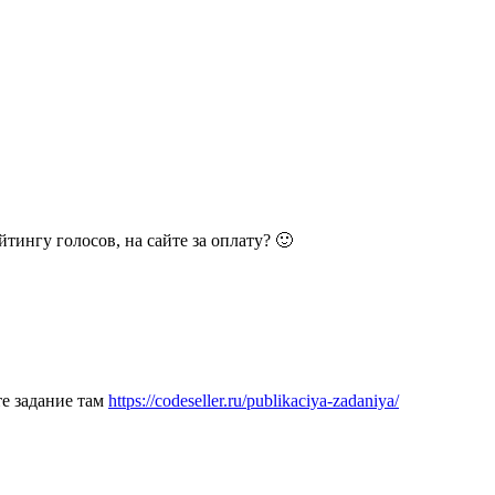
йтингу голосов, на сайте за оплату? 🙂
те задание там
https://codeseller.ru/publikaciya-zadaniya/