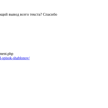
ющий вывод всего текста? Спасибо
mment.php
ll-spisok-shablonov/