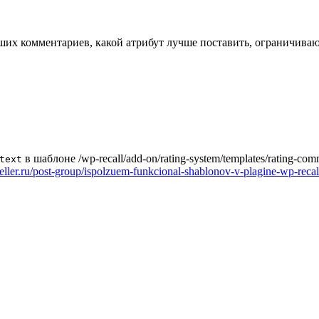
чших комментариев, какой атрибут лучше поставить, ограничива
в шаблоне /wp-recall/add-on/rating-system/templates/rating-co
text
seller.ru/post-group/ispolzuem-funkcional-shablonov-v-plagine-wp-reca