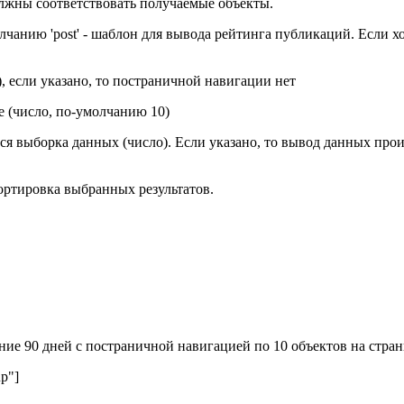
олжны соответствовать получаемые объекты.
лчанию 'post' - шаблон для вывода рейтинга публикаций. Если х
, если указано, то постраничной навигации нет
е (число, по-умолчанию 10)
тся выборка данных (число). Если указано, то вывод данных про
сортировка выбранных результатов.
едние 90 дней с постраничной навигацией по 10 объектов на стра
up"]