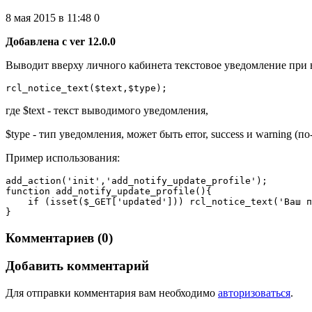
8 мая 2015 в 11:48
0
Добавлена с ver 12.0.0
Выводит вверху личного кабинета текстовое уведомление при
rcl_notice_text($text,$type);
где $text - текст выводимого уведомления,
$type - тип уведомления, может быть error, success и warning (
Пример использования:
add_action('init','add_notify_update_profile');

function add_notify_update_profile(){    

    if (isset($_GET['updated'])) rcl_notice_text('Ваш п
}
Комментариев (0)
Добавить комментарий
Для отправки комментария вам необходимо
авторизоваться
.