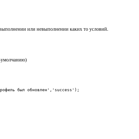
 выполнении или невыполнении каких то условий.
по-умолчанию)
рофиль был обновлен','success');
