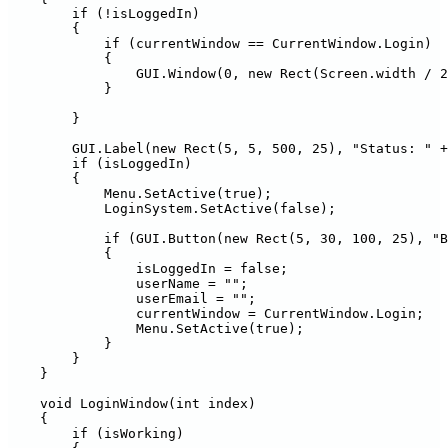
        if (!isLoggedIn)

        {

            if (currentWindow == CurrentWindow.Login)

            {

                GUI.Window(0, new Rect(Screen.width / 2
            }

        }

        GUI.Label(new Rect(5, 5, 500, 25), "Status: " +
        if (isLoggedIn)

        {

            Menu.SetActive(true);

            LoginSystem.SetActive(false);

            if (GUI.Button(new Rect(5, 30, 100, 25), "В
            {

                isLoggedIn = false;

                userName = "";

                userEmail = "";

                currentWindow = CurrentWindow.Login;

                Menu.SetActive(true);

            }

        }

    }

    void LoginWindow(int index)

    {

        if (isWorking)
