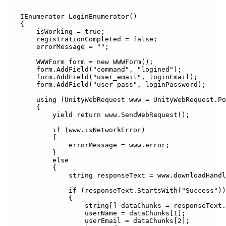
    IEnumerator LoginEnumerator()

    {

        isWorking = true;

        registrationCompleted = false;

        errorMessage = "";

        WWWForm form = new WWWForm();

        form.AddField("command", "logined");

        form.AddField("user_email", loginEmail);

        form.AddField("user_pass", loginPassword);

        using (UnityWebRequest www = UnityWebRequest.Po
        {

            yield return www.SendWebRequest();

            if (www.isNetworkError)

            {

                errorMessage = www.error;

            }

            else

            {

                string responseText = www.downloadHandl
                if (responseText.StartsWith("Success"))

                {

                    string[] dataChunks = responseText.
                    userName = dataChunks[1];

                    userEmail = dataChunks[2];
