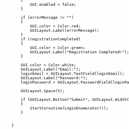
        {

            GUI.enabled = false;

        }

        if (errorMessage != "")

        {

            GUI.color = Color.red;

            GUILayout.Label(errorMessage);

        }

        if (registrationCompleted)

        {

            GUI.color = Color.green;

            GUILayout.Label("Registration Completed!");

        }

        GUI.color = Color.white;

        GUILayout.Label("Email:");

        loginEmail = GUILayout.TextField(loginEmail);

        GUILayout.Label("Password:");

        loginPassword = GUILayout.PasswordField(loginPa
        GUILayout.Space(5);

        if (GUILayout.Button("Submit", GUILayout.Width(
        {

            StartCoroutine(LoginEnumerator());

        }

    }
