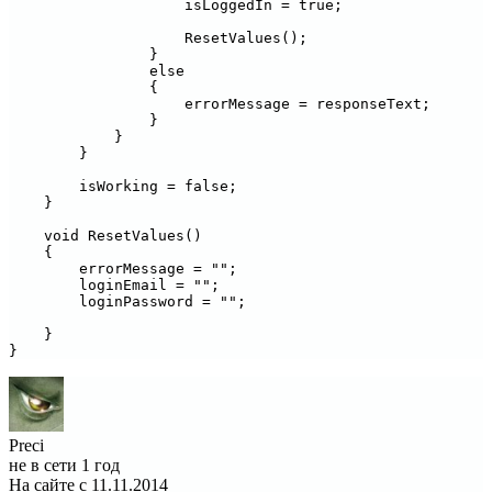
                    isLoggedIn = true;

                    ResetValues();

                }

                else

                {

                    errorMessage = responseText;

                }

            }

        }

        isWorking = false;

    }

    void ResetValues()

    {

        errorMessage = "";

        loginEmail = "";

        loginPassword = "";

    }

Preci
не в сети 1 год
На сайте с 11.11.2014