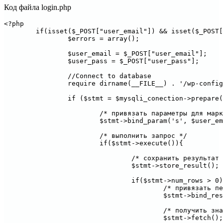
Код файла login.php
<?php

	if(isset($_POST["user_email"]) && isset($_POST["user_pass"])){

		$errors = array();

		$user_email = $_POST["user_email"];

		$user_pass = $_POST["user_pass"];

		//Connect to database

		require dirname(__FILE__) . '/wp-config.php';

		if ($stmt = $mysqli_conection->prepare("SELECT user_nicename, user_email, user_pass FROM wp_users WHERE email = ? LIMIT 1")) {

			/* привязать параметры для маркеров */

			$stmt->bind_param('s', $user_email);

			/* выполнить запрос */

			if($stmt->execute()){

				/* сохранить результат */

				$stmt->store_result();

				if($stmt->num_rows > 0){

					/* привязать переменные результата */

					$stmt->bind_result( $user_email_tmp, $user_pass_hash);

					/* получить значение */

					$stmt->fetch();
