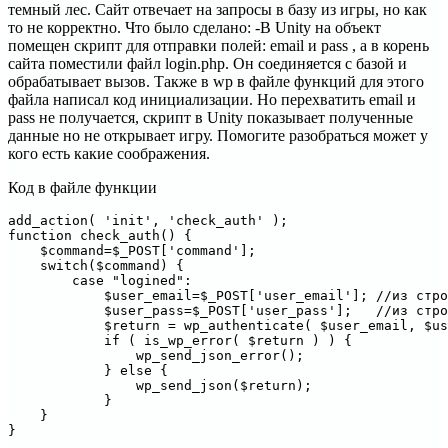
темный лес. Сайт отвечает на запросы в базу из игры, но как
то не корректно. Что было сделано: -В Unity на объект
помещен скрипт для отправки полей: email и pass , а в корень
сайта поместили файл login.php. Он соединяется с базой и
обрабатывает вызов. Также в wp в файле функций для этого
файла написал код инициализации. Но перехватить email и
pass не получается, скрипт в Unity показывает полученные
данные но не открывает игру. Помогите разобраться может у
кого есть какие соображения.
Код в файле функции
add_action( 'init', 'check_auth' );

function check_auth() {

    $command=$_POST['command'];

    switch($command) {

        case "logined":

            $user_email=$_POST['user_email']; //из стро
            $user_pass=$_POST['user_pass'];   //из стро
            $return = wp_authenticate( $user_email, $us
            if ( is_wp_error( $return ) ) {

                wp_send_json_error();

            } else {

                wp_send_json($return);

            }

    }
