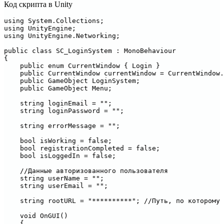
Код скрипта в Unity
using System.Collections;

using UnityEngine;

using UnityEngine.Networking;

public class SC_LoginSystem : MonoBehaviour

{

    public enum CurrentWindow { Login }

    public CurrentWindow currentWindow = CurrentWindow.
    public GameObject LoginSystem;

    public GameObject Menu;

    string loginEmail = "";

    string loginPassword = "";

    string errorMessage = "";

    bool isWorking = false;

    bool registrationCompleted = false;

    bool isLoggedIn = false;

    //Данные авторизованного пользователя

    string userName = "";

    string userEmail = "";

    string rootURL = "**********"; //Путь, по которому 
    void OnGUI()

    {
