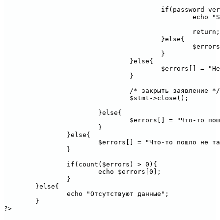
					if(password_verify ($user_pass, $user_pass_hash)){

						echo "Success" . "|" . $user_nicename_tmp . "|"   .  $user_email_tmp;

						return;

					}else{

						$errors[] = "Неправильный адрес электронной почты или пароль.";

					}

				}else{

					$errors[] = "Неправильный адрес электронной почты или пароль.";

				}

				/* закрыть заявление */

				$stmt->close();

			}else{

				$errors[] = "Что-то пошло не так. Пожалуйста, попытайтесь еще раз.";

			}

		}else{

			$errors[] = "Что-то пошло не так. Пожалуйста, попытайтесь еще раз.";

		}

		if(count($errors) > 0){

			echo $errors[0];

		}

	}else{

		echo "Отсутствуют данные";

	}
