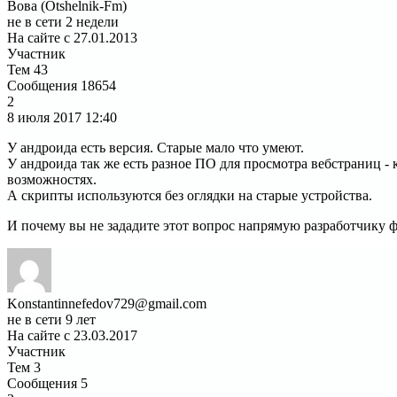
Вова (Otshelnik-Fm)
не в сети 2 недели
На сайте с 27.01.2013
Участник
Тем
43
Сообщения
18654
2
8 июля 2017
12:40
У андроида есть версия. Старые мало что умеют.
У андроида так же есть разное ПО для просмотра вебстраниц - 
возможностях.
А скрипты используются без оглядки на старые устройства.
И почему вы не зададите этот вопрос напрямую разработчику фо
Konstantinnefedov729@gmail.com
не в сети 9 лет
На сайте с 23.03.2017
Участник
Тем
3
Сообщения
5