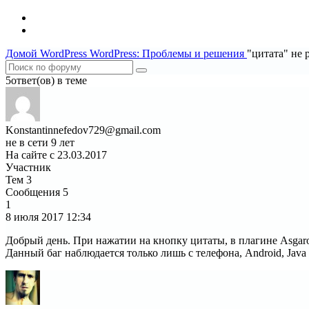
Домой
WordPress
WordPress: Проблемы и решения
"цитата" не 
5ответ(ов) в теме
Konstantinnefedov729@gmail.com
не в сети 9 лет
На сайте с 23.03.2017
Участник
Тем
3
Сообщения
5
1
8 июля 2017
12:34
Добрый день. При нажатии на кнопку цитаты, в плагине Asgaro
Данный баг наблюдается только лишь с телефона, Android, Java 