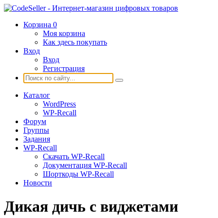
Корзина
0
Моя корзина
Как здесь покупать
Вход
Вход
Регистрация
Каталог
WordPress
WP-Recall
Форум
Группы
Задания
WP-Recall
Скачать WP-Recall
Документация WP-Recall
Шорткоды WP-Recall
Новости
Дикая дичь с виджетами