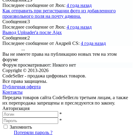
Последнее сообщение
от Jbox:
4 года назад
Как отправить при регистрации фото из добавленного
произвольного поля на почту админа.
Сообщения:
3
Последнее сообщение
от Jbox:
4 года назад
Вывод Uploader'a после Ajax
Сообщения:
2
Последнее сообщение
от Андрей CS:
4 года назад
...
1
2
3
4
5
6
7
8
9
95
Вы не имеете права на публикацию новых тем на этом
форуме
Форум просматривают:
Никого нет
Copyright © 2013-2026
CodeSeller - продажа цифровых товаров.
Все права защищены.
Публичная оферта
Контакты
Передача товаров сайта CodeSeller.ru третьим лицам, а также
их перепродажа запрещены и преследуются по закону.
Авторизация
*
*
Запомнить
Вход
Потеряли пароль ?