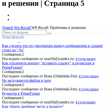
и решения | Страница 5
Домой
Wp-Recall
WP-Recall: Проблемы и решения
Темы форума
...
1
2
3
4
5
6
7
8
9
95
Как сделать что по умолчанию вывод изображения в галарее
стоял на "Да"
Сообщения:
2
Последнее сообщение
от nout56@yandex.ru:
4 года назад
Как отключить кнопку "вставить ссылку" в редакторе в
PrimeForum?
Сообщения:
2
Последнее сообщение
от Вова (Otshelnik-Fm):
4 года назад
Не загружаются файлы в чате
Сообщения:
2
Последнее сообщение
от Вова (Otshelnik-Fm):
4 года назад
Редактор в PrimeForum
Сообщения:
1
Последнее сообщение
от nout56@yandex.ru:
4 года назад
Как убрать дробные части а балансе?