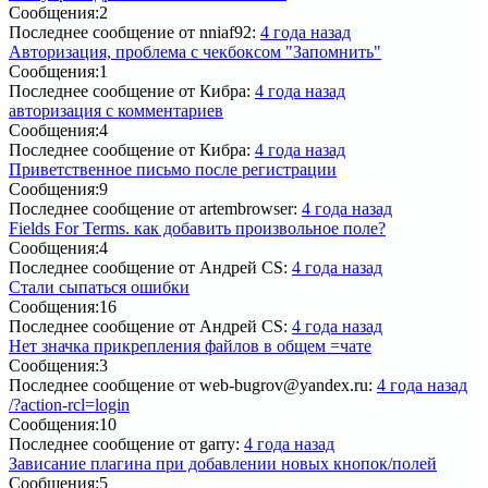
Сообщения:
2
Последнее сообщение
от nniaf92:
4 года назад
Авторизация, проблема с чекбоксом "Запомнить"
Сообщения:
1
Последнее сообщение
от Кибра:
4 года назад
авторизация с комментариев
Сообщения:
4
Последнее сообщение
от Кибра:
4 года назад
Приветственное письмо после регистрации
Сообщения:
9
Последнее сообщение
от artembrowser:
4 года назад
Fields For Terms. как добавить произвольное поле?
Сообщения:
4
Последнее сообщение
от Андрей CS:
4 года назад
Стали сыпаться ошибки
Сообщения:
16
Последнее сообщение
от Андрей CS:
4 года назад
Нет значка прикрепления файлов в общем =чате
Сообщения:
3
Последнее сообщение
от web-bugrov@yandex.ru:
4 года назад
/?action-rcl=login
Сообщения:
10
Последнее сообщение
от garry:
4 года назад
Зависание плагина при добавлении новых кнопок/полей
Сообщения:
5