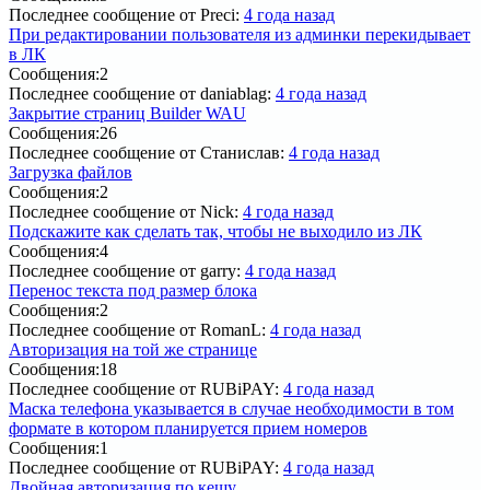
Последнее сообщение
от Preci:
4 года назад
При редактировании пользователя из админки перекидывает
в ЛК
Сообщения:
2
Последнее сообщение
от daniablag:
4 года назад
Закрытие страниц Builder WAU
Сообщения:
26
Последнее сообщение
от Станислав:
4 года назад
Загрузка файлов
Сообщения:
2
Последнее сообщение
от Nick:
4 года назад
Подскажите как сделать так, чтобы не выходило из ЛК
Сообщения:
4
Последнее сообщение
от garry:
4 года назад
Перенос текста под размер блока
Сообщения:
2
Последнее сообщение
от RomanL:
4 года назад
Авторизация на той же странице
Сообщения:
18
Последнее сообщение
от RUBiPAY:
4 года назад
Маска телефона указывается в случае необходимости в том
формате в котором планируется прием номеров
Сообщения:
1
Последнее сообщение
от RUBiPAY:
4 года назад
Двойная авторизация по кешу