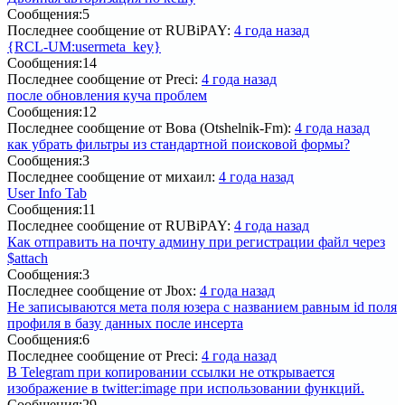
Сообщения:
5
Последнее сообщение
от RUBiPAY:
4 года назад
{RCL-UM:usermeta_key}
Сообщения:
14
Последнее сообщение
от Preci:
4 года назад
после обновления куча проблем
Сообщения:
12
Последнее сообщение
от Вова (Otshelnik-Fm):
4 года назад
как убрать фильтры из стандартной поисковой формы?
Сообщения:
3
Последнее сообщение
от михаил:
4 года назад
User Info Tab
Сообщения:
11
Последнее сообщение
от RUBiPAY:
4 года назад
Как отправить на почту админу при регистрации файл через
$attach
Сообщения:
3
Последнее сообщение
от Jbox:
4 года назад
Не записываются мета поля юзера с названием равным id поля
профиля в базу данных после инсерта
Сообщения:
6
Последнее сообщение
от Preci:
4 года назад
В Telegram при копировании ссылки не открывается
изображение в twitter:image при использовании функций.
Сообщения:
29