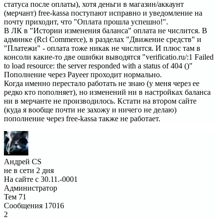
статуса после оплаты), хотя деньги в магазин/аккаунт
(мерчант) free-kassa поступают исправно и уведомление на
почту приходит, что "Оплата прошла успешно!".
В ЛК в "Истории изменения баланса" оплата не числится. В
админке (Rcl Commerce), в разделах "Движение средств" и
"Платежи" - оплата тоже никак не числится. И плюс там в
консоли какие-то две ошибки выводятся "verificatio.ru/:1 Failed
to load resource: the server responded with a status of 404 ()"
Пополнение через Payeer проходит нормально.
Когда именно перестало работать не знаю (у меня через ее
редко кто пополняет), но изменений ни в настройках баланса
ни в мерчанте не производилось. Кстати на втором сайте
(куда я вообще почти не захожу и ничего не делаю)
пополнение через free-kassa также не работает.
Андрей CS
не в сети 2 дня
На сайте с 30.11.-0001
Администратор
Тем
71
Сообщения
17016
2