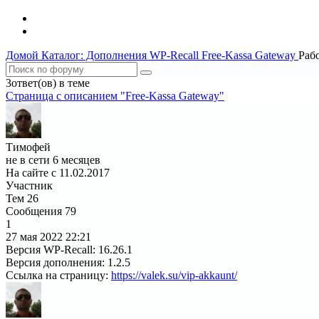
Домой
Каталог: Дополнения WP-Recall
Free-Kassa Gateway
Раб
3ответ(ов) в теме
Страница c описанием "Free-Kassa Gateway"
Тимофей
не в сети 6 месяцев
На сайте с 11.02.2017
Участник
Тем
26
Сообщения
79
1
27 мая 2022
22:21
Версия WP-Recall
:
16.26.1
Версия дополнения
:
1.2.5
Ссылка на страницу
:
https://valek.su/vip-akkaunt/