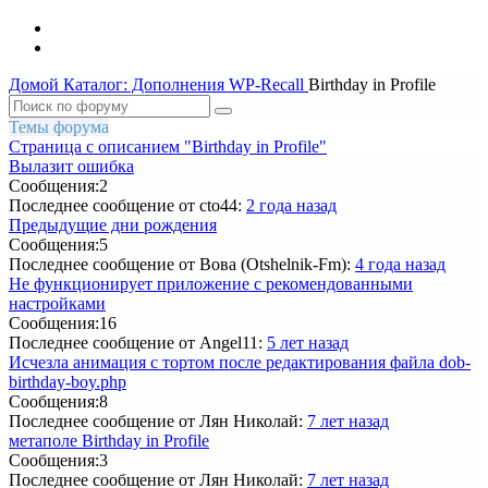
Домой
Каталог: Дополнения WP-Recall
Birthday in Profile
Темы форума
Страница c описанием "Birthday in Profile"
Вылазит ошибка
Сообщения:
2
Последнее сообщение
от cto44:
2 года назад
Предыдущие дни рождения
Сообщения:
5
Последнее сообщение
от Вова (Otshelnik-Fm):
4 года назад
Не функционирует приложение с рекомендованными
настройками
Сообщения:
16
Последнее сообщение
от Angel11:
5 лет назад
Исчезла анимация с тортом после редактирования файла dob-
birthday-boy.php
Сообщения:
8
Последнее сообщение
от Лян Николай:
7 лет назад
метаполе Birthday in Profile
Сообщения:
3
Последнее сообщение
от Лян Николай:
7 лет назад