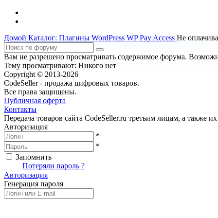
Домой
Каталог: Плагины WordPress
WP Pay Access
Не оплачива
Вам не разрешено просматривать содержимое форума. Возможно
Тему просматривают:
Никого нет
Copyright © 2013-2026
CodeSeller - продажа цифровых товаров.
Все права защищены.
Публичная оферта
Контакты
Передача товаров сайта CodeSeller.ru третьим лицам, а также 
Авторизация
*
*
Запомнить
Вход
Потеряли пароль ?
Авторизация
Генерация пароля
Получить новый пароль