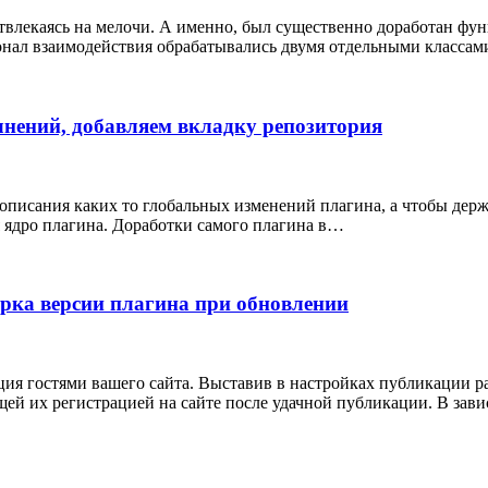
 отвлекаясь на мелочи. А именно, был существенно доработан ф
нал взаимодействия обрабатывались двумя отдельными классами
олнений, добавляем вкладку репозитория
писания каких то глобальных изменений плагина, а чтобы держать
 ядро плагина. Доработки самого плагина в…
верка версии плагина при обновлении
ия гостями вашего сайта. Выставив в настройках публикации р
щей их регистрацией на сайте после удачной публикации. В зав