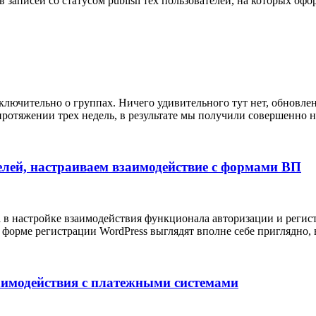
записей со статусом publish тех пользователей, на которых оф
ключительно о группах. Ничего удивительного тут нет, обновлен
протяжении трех недель, в результате мы получили совершенно 
телей, настраиваем взаимодействие с формами ВП
 в настройке взаимодействия функционала авторизации и регист
 форме регистрации WordPress выглядят вполне себе приглядно
заимодействия с платежными системами