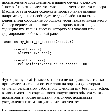
произвольным содержимым, в нашем случае, с ключом
"success" и возвращает этот массив в качестве ответа сервера.
Массив ответа может содержать произвольные данные,
например данные необходимые для обработки на стороне
клиента или сообщение об ошибке, если таковая имела место.
Сервер вернет данный массив на сторону клиента в js-
функцию my_beat_js_success, которую мы указали при
формировании объекта beat ранее.
function my_beat_js_success(result){

    if(result.error)

        alert('Ошибка!');

    if(result.success)

        rcl_notice('Успешно','success',5000);

}
Функция my_beat_js_success ничего не возвращает, а только
принимает от сервера объект result на обработку, который
является результатом работы php-функции my_beat_php_action,
в зависимости от содержимого полученного объекта можно
производить любые действия, например, показывать
уведомления или манипулировать контентом.
На приведенном примере мы рассмотрели основы