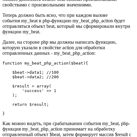
свойствами с произвольными значениями.
Теперь должно быть ясно, что при каждом вызове
события my_beat в php-функцию my_beat_php_action будет
отправляться объект beat, который мы сформировали внутри
функции my_beat.
Далее, на стороне php мы должны написать функцию,
которую указали в свойстве action для обработки
отправленных данных - my_beat_php_action:
function my_beat_php_action($beat){

    $beat->data1; //100

    $beat->data2; //200

    $result = array(

        'success' => 1

    );

    return $result;

}
Как можно видеть, при срабатывании события my_beat, php-
функция my_beat_php_action принимает на обработку
отправленный объект $beat, затем формирует массив $result с