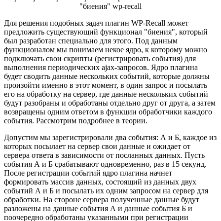
"биения" wp-recall
Для решения подобных задач плагин WP-Recall может
предложить существующий функционал "биения", который
был разработан специально для этого. Под данным
функционалом мы понимаем некое ядро, к которому можно
подключать свои скрипты (регистрировать события) для
выполнения периодических ajax-запросов. Ядро плагина
будет сводить данные нескольких событий, которые должны
произойти именно в этот момент, в один запрос и посылать
его на обработку на сервер, где данные нескольких событий
будут разобраны и обработаны отдельно друг от друга, а затем
возвращены одним ответом в функции обработчики каждого
события. Рассмотрим подробнее в теории.
Допустим мы зарегистрировали два события: А и Б, каждое из
которых посылает на сервер свои данные и ожидает от
сервера ответа в зависимости от посланных данных. Пусть
события А и Б срабатывают одновременно, раз в 15 секунд.
После регистрации событий ядро плагина начнет
формировать массив данных, состоящий из данных двух
событий А и Б и посылать их одним запросом на сервер для
обработки. На стороне сервера полученные данные будут
разложены на данные события А и данные события Б и
поочередно обработаны указанными при регистрации