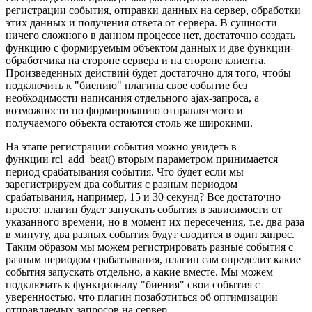
регистрации события, отправки данных на сервер, обработки
этих данных и получения ответа от сервера. В сущности
ничего сложного в данном процессе нет, достаточно создать
функцию с формируемым объектом данных и две функции-
обработчика на стороне сервера и на стороне клиента.
Произведенных действий будет достаточно для того, чтобы
подключить к "биению" плагина свое событие без
необходимости написания отдельного ajax-запроса, а
возможности по формированию отправляемого и
получаемого объекта остаются столь же широкими.
На этапе регистрации события можно увидеть в
функции rcl_add_beat() вторым параметром принимается
период срабатывания события. Что будет если мы
зарегистрируем два события с разным периодом
срабатывания, например, 15 и 30 секунд? Все достаточно
просто: плагин будет запускать события в зависимости от
указанного времени, но в момент их пересечения, т.е. два раза
в минуту, два разных события будут сводится в один запрос.
Таким образом мы можем регистрировать разные события с
разным периодом срабатывания, плагин сам определит какие
события запускать отдельно, а какие вместе. Мы можем
подключать к функционалу "биения" свои события с
уверенностью, что плагин позаботиться об оптимизации
отправляемых запросов на сервер.