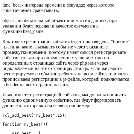
time_beat - интервал времени в секундах через которое
событие будет срабатывать,
object - необязательный объект или массив данных, при
указании будет передан в качестве аргумента в
функцию beat_name.
Как только регистрация события будет произведена, "биение"
плагина начнет вызывать событие через указанные
промежутки времени, поэтому имеет смысл регистрировать
событие только при определенных условиях или на
определенных страницах сайта через php или через
подключаемый на этих страницах файл js. Если же работа
регистрируемого события требуется на всем сайте, то просто
прописываем регистрацию в js-файле, который подключается
в header на всех страницах сайта.
Итак, вместе с регистрацией события, мы должны написать
функцию одноименную событию, где будут формировать
данные для отправки на сервер, например:
rcl_add_beat("my_beat",15);

function my_beat(){

    var beat = {
