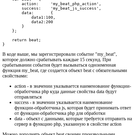
        action:     'my_beat_php_action',

        success:    'my_beat_js_success',

        data:       {

            data1:100,

            data2:200

        }

    };

    return beat;

}
В коде выше, мы зарегистрировали событие "my_beat",
которое должно срабатывать каждые 15 секунд. При
срабатывании события будет вызываться одноименная
функция my_beat, где создается объект beat с обязательными
свойствами:
action - в значении указывается наименование функции-
обработчика php куда данные свойства data будут
отправляться
success - в значении указывается наименование
функции-обработчика js, которая будет принимать ответ
от функции-обработчика php для обработки
data - объект с данными, которые требуется отправить на
сервер в функцию php, указанную в свойстве action
Можно дополнять объект beat своими произвольными