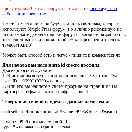
upd: с июня 2017 года форум на этом сайте
переведен на
собственное решение
.
Но эта заметка полезна будет тем пользователям, которые
используют Simple:Press форум (но я лично рекомендую не
использовать данный плагин форума - когда он разрастается,
то увеличивается и кол-во проблем которые решить очень
трудозатратно)
Может быть способ есть и легче - пишите в комментариях.
Для начала вам надо знать id своего профиля.
Два варианта его узнать:
1. В исходном коде страницы - примерно 17-я строка "var
user_ID = 9999" (9999 - наш id)
2. Или его вы найдете в своем профиле на странице "Ты
партнер" - рефка и в конце цифры - ваш id
Теперь зная свой id найдем созданные вами темы:
codeseller.ru/forum/?forum=all&value=9999&type=5&search=1
в value=9999 вписываем свой id
type=5 - означает созданные темы