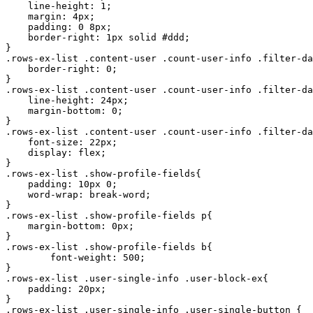
    line-height: 1;

    margin: 4px;

    padding: 0 8px;

    border-right: 1px solid #ddd;   

}

.rows-ex-list .content-user .count-user-info .filter-da
    border-right: 0;   

}

.rows-ex-list .content-user .count-user-info .filter-da
    line-height: 24px;

    margin-bottom: 0;

}

.rows-ex-list .content-user .count-user-info .filter-da
    font-size: 22px;

    display: flex;

}

.rows-ex-list .show-profile-fields{

    padding: 10px 0;

    word-wrap: break-word;

}

.rows-ex-list .show-profile-fields p{

    margin-bottom: 0px;

}

.rows-ex-list .show-profile-fields b{

	font-weight: 500;

}

.rows-ex-list .user-single-info .user-block-ex{

    padding: 20px;

}

.rows-ex-list .user-single-info .user-single-button {
