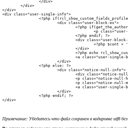
		</div>

	</div>

</div>

<div class="user-single-info">

		<?php if(rcl_show_custom_fields_profile($rcl_user->ID)): ?>

			<div class="user-block-ex">

				<?php if(get_the_author_meta('description',$rcl_user->ID)): ?>

					<p class="user-single-description"><?php echo get_the_author_meta('description',$rcl_user->ID); ?></p>

				<?php endif; ?>		

				<div class="user-block-cont-info">

					<?php $cont = ''; echo $cont = apply_filters('rcl_description_user',$cont,$rcl_user->ID); ?>

				</div>

				<?php echo rcl_show_custom_fields_profile($rcl_user->ID); ?>

				<a class="user-single-button" title="Перейти в профиль пользователя" href="<?php rcl_user_url(); ?>">Профиль пользователя</a>		

			</div>

		<?php else: ?>

			<div class="notice-null-info">

				<div class="notice-null-info-txt"><i class="fa fa-info" aria-hidden="true"></i>

				<p class="notice-null-head-msg">Внимание</p></div>

				<p class="notice-null-msg">Пользовательские данные не заполнены.</p>

				<a class="user-single-button" title="Перейти в профиль пользователя" href="<?php rcl_user_url(); ?>">Профиль пользователя</a>		

			</div>

		<?php endif; ?>

Примечание: Убедитесь что файл сохранен в кодировке utf8 бе