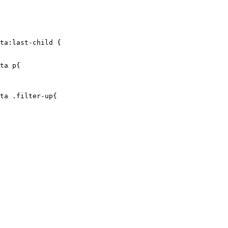
ta:last-child {

ta p{

ta .filter-up{
