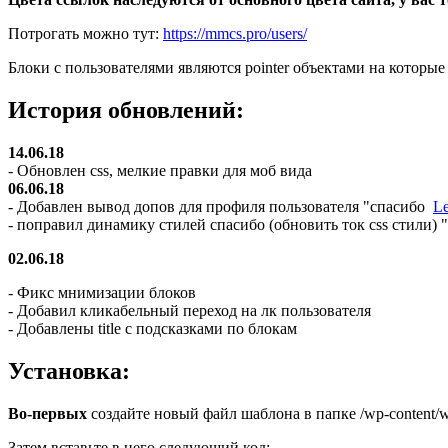
Потрогать можно тут:
https://mmcs.pro/users/
Блоки с пользователями являются pointer объектами на которы
История обновлений:
14.06.18
- Обновлен css, мелкие правки для моб вида
06.06.18
- Добавлен вывод допов для профиля пользователя "спасибо
L
- поправил динамику стилей спасибо (обновить ток css стили)
02.06.18
- Фикс мнимизации блоков
- Добавил кликабельный переход на лк пользователя
- Добавлены title с подсказками по блокам
Установка:
Во-первых
создайте новый файл шаблона в папке /wp-content/wp-
Затем вставьте в него следующий код: