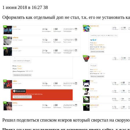
1 июня 2018 в 16:27
38
Оформлять как отдельный доп не стал, т.к. его не установить ка
Решил поделиться списком юзеров который сверстал на скорую д
Цвета ссылок наследуются от основного цвета сайта, у вас 