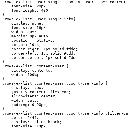
.rows-ex-list .user-single .content-user .user-content 
    font-size: 20px;

    font-weight: 400;

}

.rows-ex-list .user-single-info{

    display: none;

    font-size: 16px;

    width: 80%;

    margin: 0px auto;

    position: relative;    

    bottom: 10px;

    border-right: 1px solid #ddd;

    border-left: 1px solid #ddd;    

    border-bottom: 1px solid #ddd;    

}

.rows-ex-list .content-user {

    display: contents;

    width: 100%;

}

.rows-ex-list .content-user .count-user-info {

    display: flex;

    justify-content: flex-end;

    align-items: center;

    width: auto;

    padding: 0 20px;

}

.rows-ex-list .content-user .count-user-info .filter-da
    color: #444;

    display: inline-block;

    font-size: 14px;
