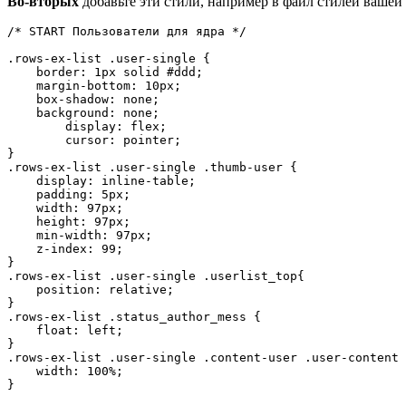
Во-вторых
добавьте эти стили, например в файл стилей вашей т
/* START Пользователи для ядра */

.rows-ex-list .user-single {

    border: 1px solid #ddd;

    margin-bottom: 10px;

    box-shadow: none;

    background: none;

	display: flex;

	cursor: pointer;

}

.rows-ex-list .user-single .thumb-user {

    display: inline-table;

    padding: 5px;

    width: 97px;

    height: 97px;

    min-width: 97px;

    z-index: 99;

}

.rows-ex-list .user-single .userlist_top{

    position: relative;

}

.rows-ex-list .status_author_mess {

    float: left;

}

.rows-ex-list .user-single .content-user .user-content 
    width: 100%;

}
