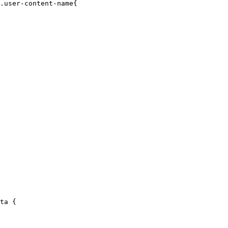
.user-content-name{

ta {
