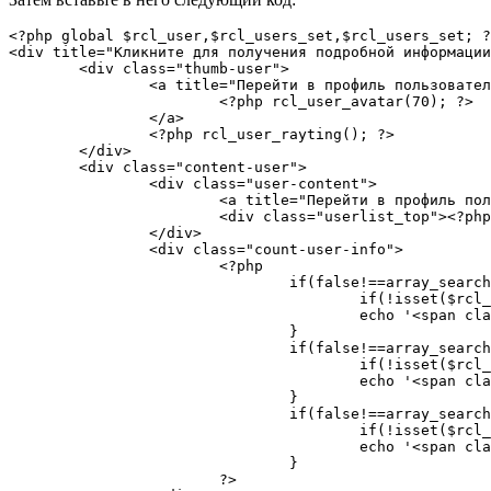
<?php global $rcl_user,$rcl_users_set,$rcl_users_set; ?
<div title="Кликните для получения подробной информации
	<div class="thumb-user">

		<a title="Перейти в профиль пользователя" href="<?php rcl_user_url(); ?>">

			<?php rcl_user_avatar(70); ?>

		</a>

		<?php rcl_user_rayting(); ?>

	</div>

	<div class="content-user">

		<div class="user-content">

			<a title="Перейти в профиль пользователя" class="user-content-name" href="<?php rcl_user_url(); ?>"><?php rcl_user_name(); ?></a>

			<div class="userlist_top"><?php rcl_user_action(2); ?></div>

		</div>

		<div class="count-user-info">

			<?php 

				if(false!==array_search('comments_count', $rcl_users_set->data)||isset($rcl_user->comments_count)){

					if(!isset($rcl_user->comments_count)) $rcl_user->comments_count = 0;

					echo '<span class="filter-data"><span class="filter-up">'.$rcl_user->comments_count.'&nbsp<i class="fa fa-comments-o"></i></span><p>'.__('Comments','wp-recall').'</p></span>';

				}

				if(false!==array_search('posts_count', $rcl_users_set->data)||isset($rcl_user->posts_count)){

					if(!isset($rcl_user->posts_count)) $rcl_user->posts_count = 0;

					echo '<span class="filter-data"><span class="filter-up">'.$rcl_user->posts_count.'&nbsp<i class="fa fa-newspaper-o"></i></span><p>'.__('Publics','wp-recall').'</p></span>';

				}

				if(false!==array_search('user_registered', $rcl_users_set->data)||isset($rcl_user->user_registered)){

					if(!isset($rcl_user->user_registered)) return false;

					echo '<span class="filter-data"><span class="filter-up">'.mysql2date('d/m/Y', $rcl_user->user_registered).'&nbsp<i class="fa fa-calendar-check-o"></i></span><p>'.__('Registration','wp-recall').'</p></span>';

				}

			?>
