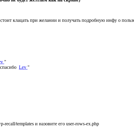
е стоит клацать при желании и получать подробную инфу о польз
ev
"
 "спасибо
Lev
"
recall/templates и назовите его user-rows-ex.php