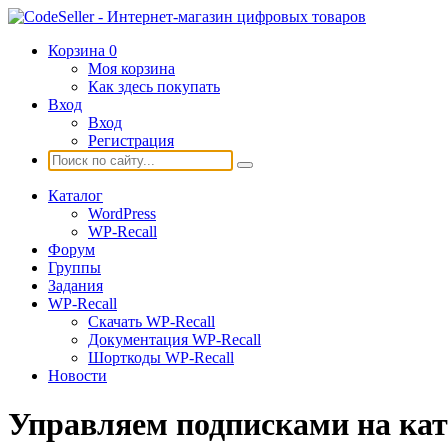
Корзина
0
Моя корзина
Как здесь покупать
Вход
Вход
Регистрация
Каталог
WordPress
WP-Recall
Форум
Группы
Задания
WP-Recall
Скачать WP-Recall
Документация WP-Recall
Шорткоды WP-Recall
Новости
Управляем подписками на кате