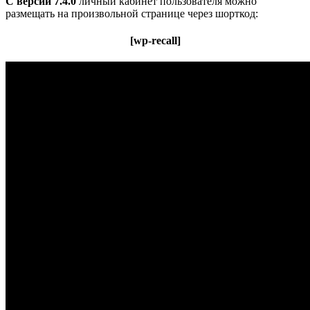
С версии 7.4.0
личный кабинет пользователя можно
размещать на произвольной странице через шорткод:
[wp-recall]