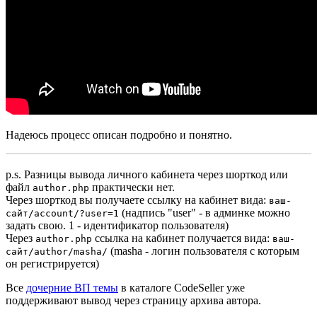
Надеюсь процесс описан подробно и понятно.
p.s. Разницы вывода личного кабинета через шорткод или
файл
практически нет.
author.php
Через шорткод вы получаете ссылку на кабинет вида:
ваш-
(надпись "user" - в админке можно
сайт/account/?user=1
задать свою. 1 - идентификатор пользователя)
Через
ссылка на кабинет получается вида:
author.php
ваш-
(masha - логин пользователя с которым
сайт/author/masha/
он регистрируется)
Все
дочерние ВП темы
в каталоге CodeSeller уже
поддерживают вывод через страницу архива автора.