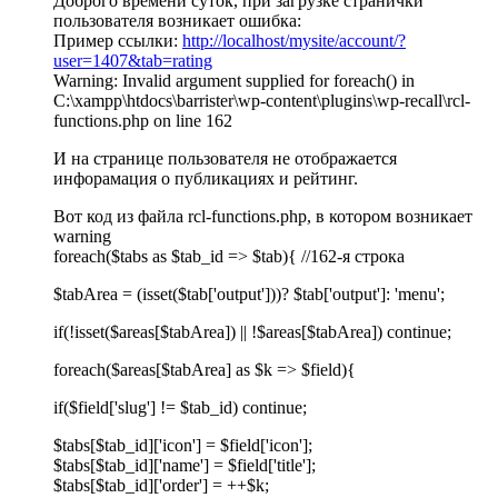
Доброго времени суток, при загрузке странички
пользователя возникает ошибка:
Пример ссылки:
http://localhost/mysite/account/?
user=1407&tab=rating
Warning: Invalid argument supplied for foreach() in
C:\xampp\htdocs\barrister\wp-content\plugins\wp-recall\rcl-
functions.php on line 162
И на странице пользователя не отображается
инфорамация о публикациях и рейтинг.
Вот код из файла rcl-functions.php, в котором возникает
warning
foreach($tabs as $tab_id => $tab){ //162-я строка
$tabArea = (isset($tab['output']))? $tab['output']: 'menu';
if(!isset($areas[$tabArea]) || !$areas[$tabArea]) continue;
foreach($areas[$tabArea] as $k => $field){
if($field['slug'] != $tab_id) continue;
$tabs[$tab_id]['icon'] = $field['icon'];
$tabs[$tab_id]['name'] = $field['title'];
$tabs[$tab_id]['order'] = ++$k;