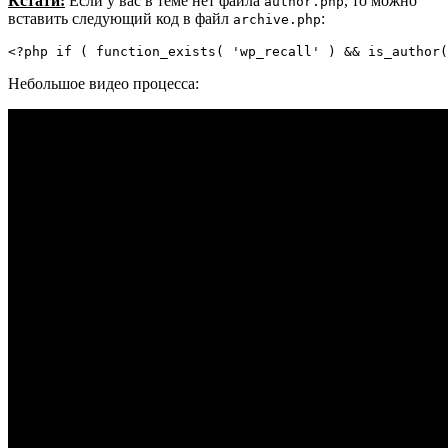
Кстати:
Если у вас в теме нет файла
, то можно
author.php
вставить следующий код в файл
:
archive.php
<?php if ( function_exists( 'wp_recall' ) && is_author(
Небольшое видео процесса: