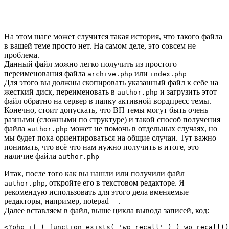
На этом шаге может случится такая история, что такого файла
в вашей теме просто нет. На самом деле, это совсем не
проблема.
Данный файл можно легко получить из простого
переименования файла
или
archive.php
index.php
Для этого вы должны скопировать указанный файл к себе на
жесткий диск, переименовать в
и загрузить этот
author.php
файл обратно на сервер в папку активной вордпресс темы.
Конечно, стоит допускать, что ВП темы могут быть очень
разными (сложными по структуре) и такой способ получения
файла
может не помочь в отдельных случаях, но
author.php
мы будет пока ориентироваться на общие случаи. Тут важно
понимать, что всё что нам нужно получить в итоге, это
наличие файла
author.php
Итак, после того как вы нашли или получили файл
, откройте его в текстовом редакторе. Я
author.php
рекомендую использовать для этого дела вменяемые
редакторы, например, notepad++.
Далее вставляем в файл, выше цикла вывода записей, код:
<?php if ( function_exists( 'wp_recall' ) ) wp_recall()