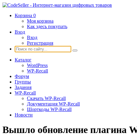
Корзина
0
Моя корзина
Как здесь покупать
Вход
Вход
Регистрация
Каталог
WordPress
WP-Recall
Форум
Группы
Задания
WP-Recall
Скачать WP-Recall
Документация WP-Recall
Шорткоды WP-Recall
Новости
Вышло обновление плагина W