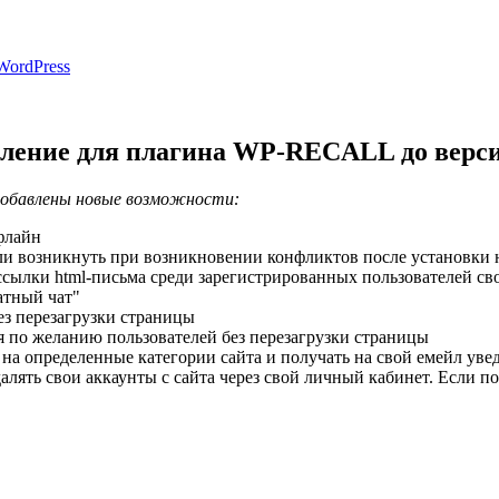
WordPress
вление для плагина WP-RECALL до верси
добавлены новые возможности:
флайн
и возникнуть при возникновении конфликтов после установки н
сылки html-письма среди зарегистрированных пользователей сво
атный чат"
з перезагрузки страницы
я по желанию пользователей без перезагрузки страницы
 на определенные категории сайта и получать на свой емейл ув
ять свои аккаунты с сайта через свой личный кабинет. Если поль