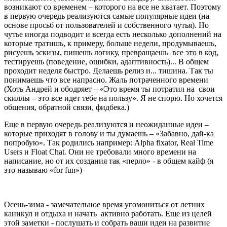
возникают со временем – которого на все не хватает. Поэтому
в первую очередь реализуются самые популярные идеи (на
основе просьб от пользователей и собственного чутья). Но
чутье иногда подводит и всегда есть несколько дополнений на
которые тратишь, к примеру, больше недели, продумываешь,
рисуешь эскизы, пишешь логику, превращаешь все это в код,
тестируешь (поведение, ошибки, адаптивность)... В общем
проходит неделя быстро. Делаешь релиз и... тишина. Так ты
понимаешь что все напрасно. Жаль потраченного времени
(Хоть Андрей и ободряет – «Это время ты потратил на свои
скиллы – это все идет тебе на пользу». Я не спорю. Но хочется
общения, обратной связи, фидбека.)
Еще в первую очередь реализуются и неожиданные идеи –
которые приходят в голову и ты думаешь – «Забавно, дай-ка
попробую». Так родились например: Alpha fixator, Real Time
Users и Float Chat. Они не требовали много времени на
написание, но от их создания так «перло» - в общем кайф (я
это называю «for fun»)
Осень-зима - замечательное время угомониться от летних
каникул и отдыха и начать активно работать. Еще из целей
этой заметки - послушать и собрать ваши идеи на развитие