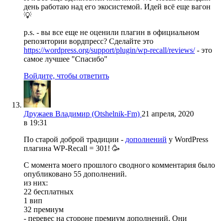
день работаю над его экосистемой. Идей всё еще вагон
💡
p.s. - вы все еще не оценили плагин в официальном
репозитории вордпресс? Сделайте это
https://wordpress.org/support/plugin/wp-recall/reviews/
- это
самое лучшее "Спасибо"
Войдите, чтобы ответить
Дружаев Владимир (Otshelnik-Fm)
21 апреля, 2020
в 19:31
По старой доброй традиции -
дополнений
у WordPress
плагина WP-Recall = 301! 🥳
С момента моего прошлого сводного комментария было
опубликовано 55 дополнений.
из них:
22 бесплатных
1 вип
32 премиум
- перевес на стороне премиум дополнений. Они