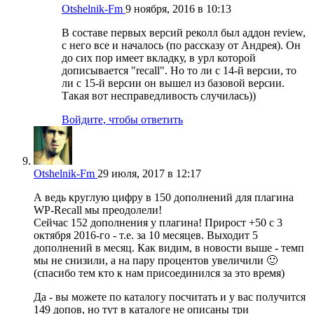
Otshelnik-Fm
9 ноября, 2016 в 10:13
В составе первых версий реколл был аддон review,
с него все и началось (по рассказу от Андрея). Он
до сих пор имеет вкладку, в урл которой
дописывается "recall". Но то ли с 14-й версии, то
ли с 15-й версии он вышел из базовой версии.
Такая вот несправедливость случилась))
Войдите, чтобы ответить
Otshelnik-Fm
29 июля, 2017 в 12:17
А ведь круглую цифру в 150 дополнений для плагина
WP-Recall мы преодолели!
Cейчас 152 дополнения у плагина! Прирост +50 с 3
октября 2016-го - т.е. за 10 месяцев. Выходит 5
дополнений в месяц. Как видим, в новости выше - темп
мы не снизили, а на пару процентов увеличили 🙂
(спасибо тем кто к нам присоединился за это время)
Да - вы можете по каталогу посчитать и у вас получится
149 допов, но тут в каталоге не описаны три