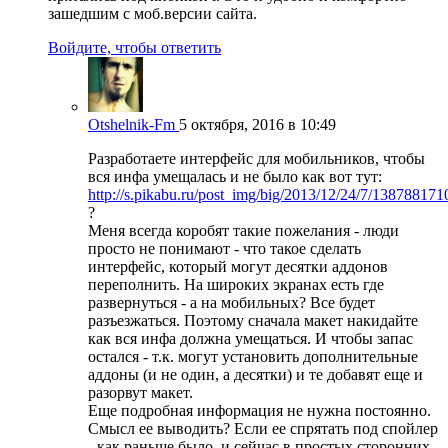
зашедшим с моб.версии сайта.
Войдите, чтобы ответить
Otshelnik-Fm
5 октября, 2016 в 10:49
Разработаете интерфейс для мобильников, чтобы
вся инфа умещалась и не было как вот тут:
http://s.pikabu.ru/post_img/big/2013/12/24/7/1387881
?
Меня всегда коробят такие пожелания - люди
просто не понимают - что такое сделать
интерфейс, который могут десятки аддонов
переполнить. На широких экранах есть где
развернуться - а на мобильных? Все будет
разъезжаться. Поэтому сначала макет накидайте
как вся инфа должна умещаться. И чтобы запас
остался - т.к. могут установить дополнительные
аддоны (и не один, а десятки) и те добавят еще и
разорвут макет.
Еще подробная информация не нужна постоянно.
Смысл ее выводить? Если ее спрятать под спойлер
- как раньше было, и сейчас в простых сторонних