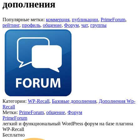
дополнения
Популярные метки:
коммерция
,
публикации
,
PrimeForum
,
рейтинг
,
профиль
,
общение
,
Форум
,
чат
,
группы
Категории:
WP-Recall
,
Базовые дополнения
,
Дополнения Wp-
Recall
Метки:
PrimeForum
,
общение
,
Форум
PrimeForum
легкий и функциональный WordPress форум на базе плагина
WP-Recall
Бесплатно
Недоступно