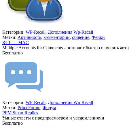
Категории:
WP-Recall
,
Дополнения Wp-Recall
Метки:
Активность
,
комментарии
,
общение
,
Фейки
RCL — MAC
Multiple Accounts for Comments - позволит быстро изменять авт
Бесплатно
В корзину
Категории:
WP-Recall
,
Дополнения Wp-Recall
Метки:
PrimeForum
,
Форум
PFM Smart Replies
Умные ответы с предпросмотром и уведомлениями
Бесплатно
В корзину