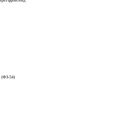
через фронтенд
 (ФЗ-54)