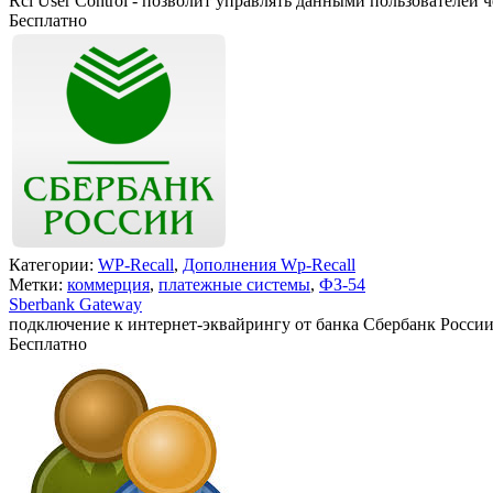
Rcl User Control - позволит управлять данными пользователей 
Бесплатно
В корзину
Категории:
WP-Recall
,
Дополнения Wp-Recall
Метки:
коммерция
,
платежные системы
,
ФЗ-54
Sberbank Gateway
подключение к интернет-эквайрингу от банка Сбербанк России
Бесплатно
В корзину