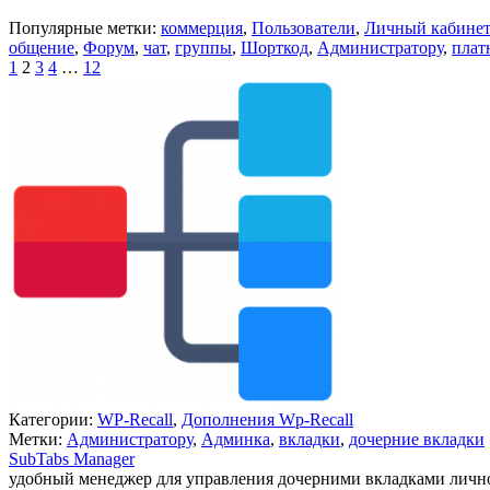
Популярные метки:
коммерция
,
Пользователи
,
Личный кабинет
общение
,
Форум
,
чат
,
группы
,
Шорткод
,
Администратору
,
плат
1
2
3
4
…
12
Категории:
WP-Recall
,
Дополнения Wp-Recall
Метки:
Администратору
,
Админка
,
вкладки
,
дочерние вкладки
SubTabs Manager
удобный менеджер для управления дочерними вкладками личн