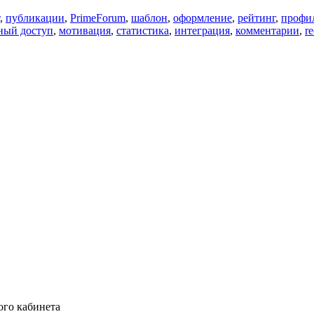
,
публикации
,
PrimeForum
,
шаблон
,
оформление
,
рейтинг
,
профи
ный доступ
,
мотивация
,
статистика
,
интеграция
,
комментарии
,
re
ого кабинета