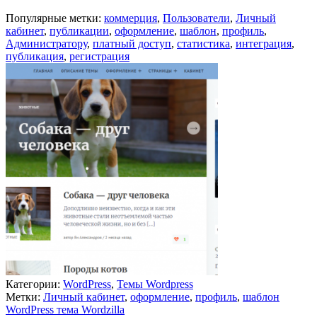
Популярные метки:
коммерция
,
Пользователи
,
Личный
кабинет
,
публикации
,
оформление
,
шаблон
,
профиль
,
Администратору
,
платный доступ
,
статистика
,
интеграция
,
публикация
,
регистрация
Категории:
WordPress
,
Темы Wordpress
Метки:
Личный кабинет
,
оформление
,
профиль
,
шаблон
WordPress тема Wordzilla