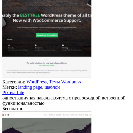
Категории:
WordPress
,
Темы Wordpress
Метки:
landing page
,
шаблон
Pixova Lite
одностраничная параллакс-тема с превосходной встроенной
функциональностью
Бесплатно
В корзину