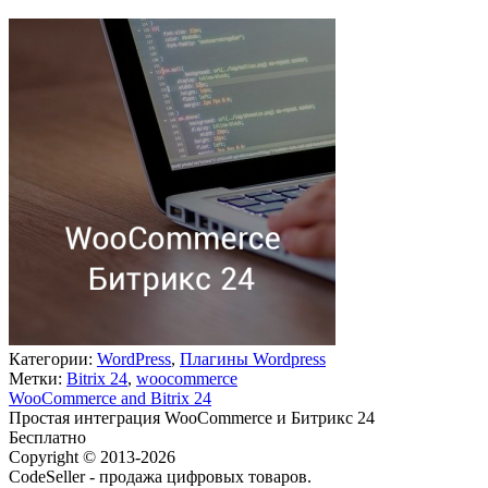
Категории:
WordPress
,
Плагины Wordpress
Метки:
Bitrix 24
,
woocommerce
WooCommerce and Bitrix 24
Простая интеграция WooCommerce и Битрикс 24
Бесплатно
В корзину
Copyright © 2013-2026
CodeSeller - продажа цифровых товаров.