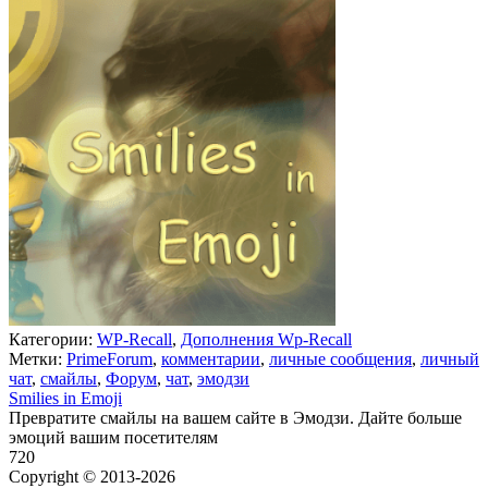
Категории:
WP-Recall
,
Дополнения Wp-Recall
Метки:
PrimeForum
,
комментарии
,
личные сообщения
,
личный
чат
,
смайлы
,
Форум
,
чат
,
эмодзи
Smilies in Emoji
Превратите смайлы на вашем сайте в Эмодзи. Дайте больше
эмоций вашим посетителям
720
Недоступно
Copyright © 2013-2026