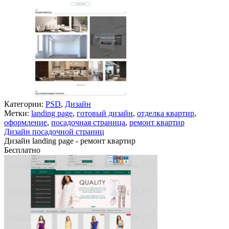
Категории:
PSD
,
Дизайн
Метки:
landing page
,
готовый дизайн
,
отделка квартир
,
оформление
,
посадочная страница
,
ремонт квартир
Дизайн посадочной страниц
Дизайн landing page - ремонт квартир
Бесплатно
В корзину