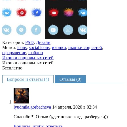
Категории:
PSD
,
Дизайн
Метки:
icons
,
social icons
,
иконки
,
иконки соц сетей
,
оформление
,
шаблон
Иконки социальных сетей
Иконки социальных сетей
Бесплатно
В корзину
Вопросы и ответы (4)
Отзывы (0)
lyudmila.gorbacheva
14 апреля, 2020 в 02:34
Спасибо!!! Отзыв будет позже когда разберусь)))
Войдите, чтобы ответить