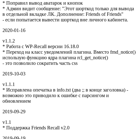
* Поправил вывод аватарок и кнопок
* Админ видит сообщение: "Этот шорткод только для вывода
в отдельной вкладке ЛК. Дополнение: Friends of Friends"
- если попытается вывести шорткод вне личного кабинета.
2020-01-16
v1.1.2
* Работа с WP-Recall версии 16.18.0
* Переход на класс уведомлений плагина. Вместо frnd_notice()
использую функцию ядра плагина rcl_get_notice()
- это позволило сократить часть css
2019-10-03
v1.1.1
* Исправлена опечатка в info.txt (два ;; в конце заголовка) -
возможно это приводило к ошибке с парсингом и
обновлением
2019-09-29
v1.1
* Поддержка Friends Recall v2.0
2019-09-19