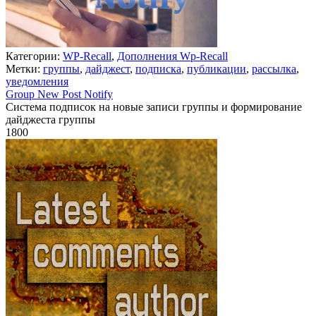
Категории:
WP-Recall
,
Дополнения Wp-Recall
Метки:
группы
,
дайджест
,
подписка
,
публикации
,
рассылка
,
уведомления
Group New Post Notify
Система подписок на новые записи группы и формирование
дайджеста группы
1800
Недоступно