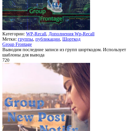
Категории:
WP-Recall
,
Дополнения Wp-Recall
Метки:
группы
,
публикации
,
Шорткод
Group Frontage
Выводим последние записи из групп шорткодом. Использует
шаблоны для вывода
720
Недоступно